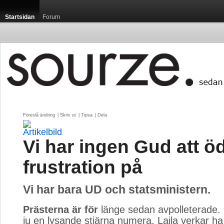
Startsidan
Forum
Föreslå ändring
| 
Skriv ut
| 
Tipsa
| 
Dela
Vi har ingen Gud att ö
frustration på
Vi har bara UD och statsministern.
Prästerna är för
länge sedan avpolleterade.
ju en lysande stjärna numera. Laila verkar ha