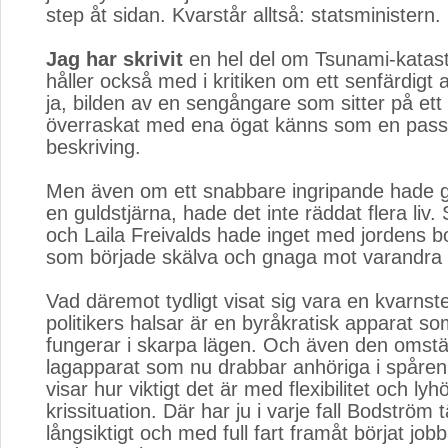
step åt sidan. Kvarstår alltså: statsministern.
Jag har skrivit
en hel del om Tsunami-katast
håller också med i kritiken om ett senfärdigt
ja, bilden av en sengångare som sitter på ett 
överraskat med ena ögat känns som en pas
beskriving.
Men även om ett snabbare ingripande hade g
en guldstjärna, hade det inte räddat flera liv.
och Laila Freivalds hade inget med jordens b
som började skälva och gnaga mot varandra 
Vad däremot tydligt visat sig vara en kvarnst
politikers halsar är en byråkratisk apparat som
fungerar i skarpa lägen. Och även den omstä
lagapparat som nu drabbar anhöriga i spåre
visar hur viktigt det är med flexibilitet och lyh
krissituation. Där har ju i varje fall Bodström t
långsiktigt och med full fart framåt börjat jo