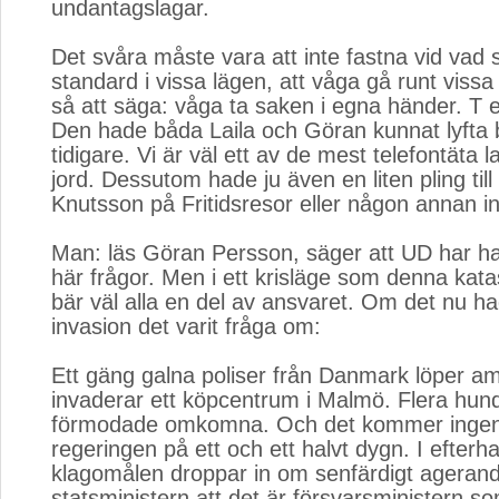
undantagslagar.
Det svåra måste vara att inte fastna vid vad
standard i vissa lägen, att våga gå runt vissa
så att säga: våga ta saken i egna händer. T e
Den hade båda Laila och Göran kunnat lyfta
tidigare. Vi är väl ett av de mest telefontäta
jord. Dessutom hade ju även en liten pling till 
Knutsson på Fritidsresor eller någon annan inte
Man: läs Göran Persson, säger att UD har 
här frågor. Men i ett krisläge som denna katas
bär väl alla en del av ansvaret. Om det nu ha
invasion det varit fråga om:
Ett gäng galna poliser från Danmark löper a
invaderar ett köpcentrum i Malmö. Flera hun
förmodade omkomna. Och det kommer ingen 
regeringen på ett och ett halvt dygn. I efterh
klagomålen droppar in om senfärdigt ageran
statsministern att det är försvarsministern 