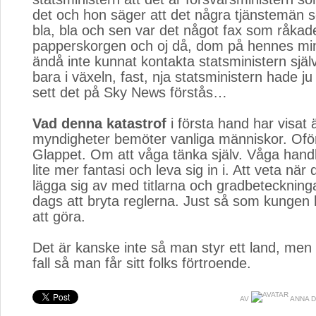
det och hon säger att det några tjänstemän 
bla, bla och sen var det något fax som råkade
papperskorgen och oj då, dom på hennes mini
ändå inte kunnat kontakta statsministern själ
bara i växeln, fast, nja statsministern hade ju 
sett det på Sky News förstås…
Vad denna katastrof
i första hand har visat 
myndigheter bemöter vanliga människor. Of
Glappet. Om att våga tänka själv. Våga handla
lite mer fantasi och leva sig in i. Att veta när 
lägga sig av med titlarna och gradbeteckninga
dags att bryta reglerna. Just så som kungen
att göra.
Det är kanske inte så man styr ett land, men d
fall så man får sitt folks förtroende.
AV
ANNA 