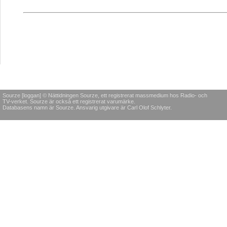
Sourze [loggan] © Nättidningen Sourze, ett registrerat massmedium hos Radio- och
TV-verket. Sourze är också ett registrerat varumärke.
Databasens namn är Sourze. Ansvarig utgivare är Carl Olof Schlyter.