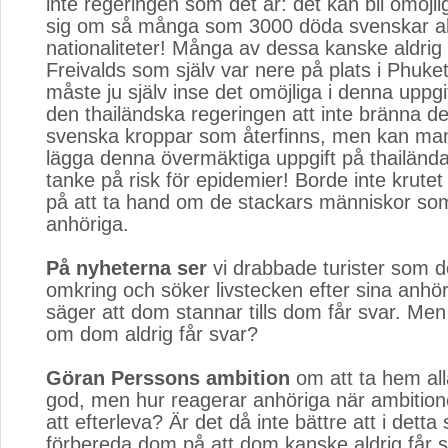
inte regeringen som det är: det kan bli omöjli
sig om så många som 3000 döda svenskar al
nationaliteter! Många av dessa kanske aldrig 
Freivalds som själv var nere på plats i Phuk
måste ju själv inse det omöjliga i denna uppgi
den thailändska regeringen att inte bränna de
svenska kroppar som återfinns, men kan man
lägga denna övermäktiga uppgift på thailänd
tanke på risk för epidemier! Borde inte krutet 
på att ta hand om de stackars människor som
anhöriga.
På nyheterna ser
vi drabbade turister som de
omkring och söker livstecken efter sina anhö
säger att dom stannar tills dom får svar. Me
om dom aldrig får svar?
Göran Perssons ambition
om att ta hem alla
god, men hur reagerar anhöriga när ambitione
att efterleva? Är det då inte bättre att i dett
förbereda dom på att dom kanske aldrig får 