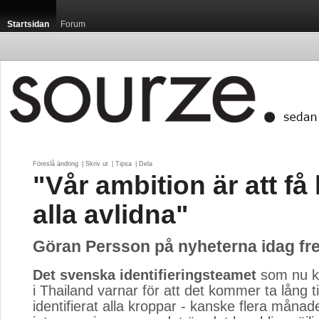
Startsidan
Forum
Föreslå ändring
| 
Skriv ut
| 
Tipsa
| 
Dela
"Vår ambition är att f
alla avlidna"
Göran Persson på nyheterna idag fr
Det svenska identifieringsteamet
som nu ko
i Thailand varnar för att det kommer ta lång 
identifierat alla kroppar - kanske flera månad