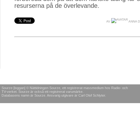
resurserna på de överlevande.
AV
ANNA 
Sourze [loggan] © Nättidningen Sourze, ett registrerat massmedium hos Radio- och
TV-verket. Sourze är också ett registrerat varumärke.
Databasens namn är Sourze. Ansvarig utgivare är Carl Olof Schlyter.