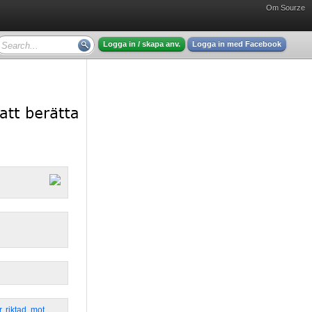
Om Sourze
Logga in / skapa anv.
Logga in med Facebook
r
,
riktad
,
mot
,