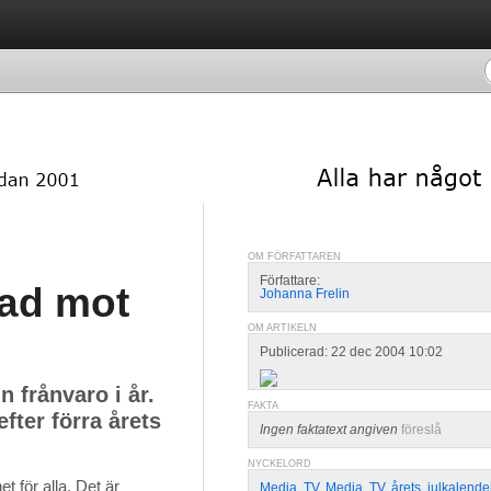
OM FÖRFATTAREN
Författare:
tad mot
Johanna Frelin
OM ARTIKELN
Publicerad: 22 dec 2004 10:02
 frånvaro i år.
FAKTA
efter förra årets
Ingen faktatext angiven
föreslå
NYCKELORD
 för alla. Det är 
Media
,
TV
,
Media
,
TV
,
årets
,
julkalende