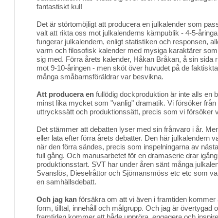
fantastiskt kul!
Det är störtomöjligt att producera en julkalender som passa
valt att rikta oss mot julkalenderns kärnpublik - 4-5-åring
fungerar julkalendern, enligt statistiken och responsen, al
varm och filosofisk kalender med mysiga karaktärer som 
sig med. Förra årets kalender, Håkan Bråkan, å sin sida ri
mot 9-10-åringen - men sköt över huvudet på de faktiskt
många småbarnsföräldrar var besvikna.
Att producera en
fullödig dockproduktion är inte alls en 
minst lika mycket som "vanlig" dramatik. Vi försöker från år
uttryckssätt och produktionssätt, precis som vi försöker
Det stämmer att debatten lyser med sin frånvaro i år. Men i
eller lata efter förra årets debatter. Den här julkalendern
när den förra sändes, precis som inspelningarna av nästa
full gång. Och manusarbetet för en dramaserie drar igång 
produktionsstart. SVT har under åren sänt många julkalend
Svanslös, Dieselråttor och Sjömansmöss etc etc som varke
en samhällsdebatt.
Och jag kan
försäkra om att vi även i framtiden kommer at
form, tilltal, innehåll och målgrupp. Och jag är övertygad 
framtiden kommer att både uppröra, engagera och inspirera