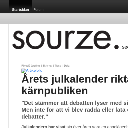
Startsidan
Forum
Föreslå ändring
| 
Skriv ut
| 
Tipsa
| 
Dela
Årets julkalender rik
kärnpubliken
"Det stämmer att debatten lyser med sin
Men inte för att vi blev rädda eller lata 
debatter."
Julkalendern har visat
sig över åren vara en angelägenhet