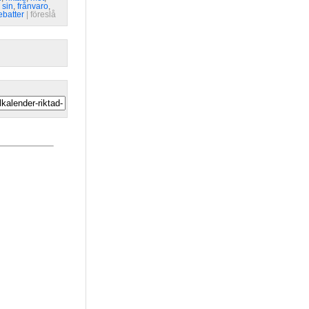
,
sin
,
frånvaro
,
ebatter
| 
föreslå