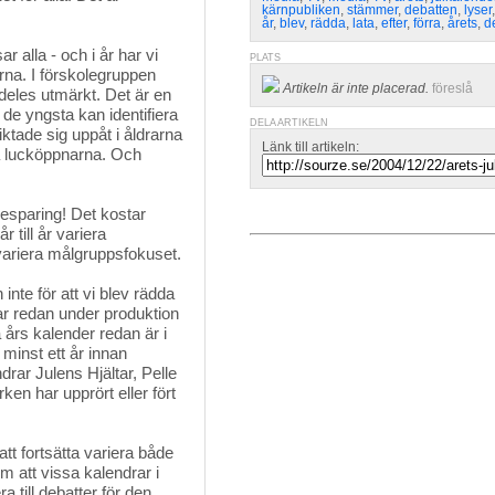
kärnpubliken
,
stämmer
,
debatten
,
lyser
år
,
blev
,
rädda
,
lata
,
efter
,
förra
,
årets
,
d
r alla - och i år har vi
PLATS
arna. I förskolegruppen
Artikeln är inte placerad.
föreslå
ldeles utmärkt. Det är en
de yngsta kan identifiera
DELA ARTIKELN
ktade sig uppåt i åldrarna
Länk till artikeln:
a lucköppnarna. Och
besparing! Det kostar 
 till år variera
 variera målgruppsfokuset.
nte för att vi blev rädda
 var redan under produktion
 års kalender redan är i
minst ett år innan
rar Julens Hjältar, Pelle
n har upprört eller fört
t fortsätta variera både 
om att vissa kalendrar i
 till debatter för den