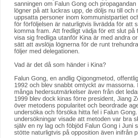
sanningen om Falun Gong och propagandan h
lögner på att luckras upp, de döljs nu till och
uppsatta personer inom kommunistpartiet oc
för förföljelsen är naturligtvis livrädda för at
komma fram. Att fredligt vädja för ett slut på 
visa sig fredliga utanför Kina är med andra or
sätt att avslöja lögnerna för de runt trehund
följer med delegationen.
Vad är det då som händer i Kina?
Falun Gong, en andlig Qigongmetod, offentlig
1992 och blev snabbt omtyckt av massorna. 
många hedersutmärkelser även från det ledan
1999 blev dock kinas förre president, Jiang 
över metodens popularitet och beordrade age
undersöka och försöka hitta fel i Falun Gong.
undersökningar visade att metoden var bra 
själv en ny lag och föbjöd Falun Gong i Juni
stötte naturligtvis på opposition även inifrån p