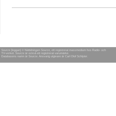
Sourze [loggan] © Nättidningen Sourze, ett registrerat massmedium hos Radio- och
TV-verket. Sourze är också ett registrerat varumärke.
Databasens namn är Sourze. Ansvarig utgivare är Carl Olof Schlyter.