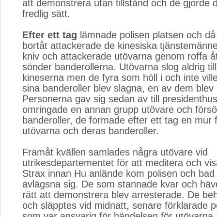
att demonstrera utan tillstånd och de gjorde d
fredlig sätt.
Efter ett tag
lämnade polisen platsen och då 
bortåt attackerade de kinesiska tjänstemänn
kniv och attackerade utövarna genom roffa åt
sönder banderollerna. Utövarna slog aldrig ti
kineserna men de fyra som höll i och inte ville
sina banderoller blev slagna, en av dem blev 
Personerna gav sig sedan av till presidenthu
omringade en annan grupp utövare och försö
banderoller, de formade efter ett tag en mur f
utövarna och deras banderoller.
Framåt kvällen samlades några utövare vid
utrikesdepartementet för att meditera och vis
Strax innan Hu anlände kom polisen och bad 
avlägsna sig. De som stannade kvar och hävd
rätt att demonstrera blev arresterade. De be
och släpptes vid midnatt, senare förklarade po
som var ansvarig för händelsen för utövarna a