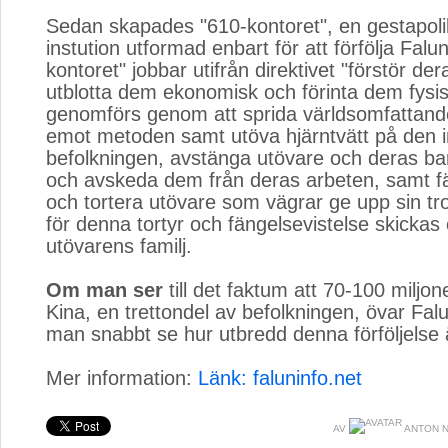
Sedan skapades "610-kontoret", en gestapol
instution utformad enbart för att förfölja Fal
kontoret" jobbar utifrån direktivet "förstör der
utblotta dem ekonomisk och förinta dem fysisk
genomförs genom att sprida världsomfattan
emot metoden samt utöva hjärntvätt på den
befolkningen, avstänga utövare och deras bar
och avskeda dem från deras arbeten, samt f
och tortera utövare som vägrar ge upp sin tr
för denna tortyr och fängelsevistelse skickas of
utövarens familj.
Om man ser
till det faktum att 70-100 miljon
Kina, en trettondel av befolkningen, övar Fa
man snabbt se hur utbredd denna förföljelse 
Mer information:
Länk: faluninfo.net
AV
ANTON N