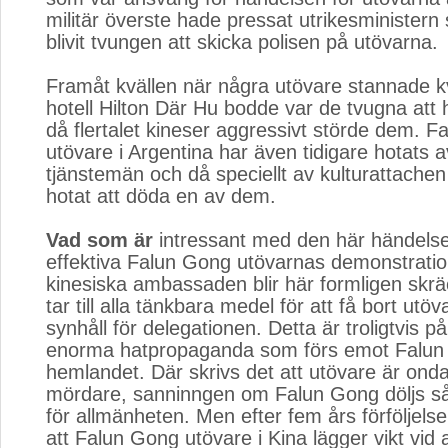
militär överste hade pressat utrikesminister
blivit tvungen att skicka polisen på utövarna.
Framåt kvällen när några utövare stannade kv
hotell Hilton Där Hu bodde var de tvugna att
då flertalet kineser aggressivt störde dem. 
utövare i Argentina har även tidigare hotats a
tjänstemän och då speciellt av kulturattache
hotat att döda en av dem.
Vad som är
intressant med den här händelsen
effektiva Falun Gong utövarnas demonstratio
kinesiska ambassaden blir här formligen skr
tar till alla tänkbara medel för att få bort ut
synhåll för delegationen. Detta är troligtvis 
enorma hatpropaganda som förs emot Falun
hemlandet. Där skrivs det att utövare är onda,
mördare, sanninngen om Falun Gong döljs s
för allmänheten. Men efter fem års förföljels
att Falun Gong utövare i Kina lägger vikt vid a