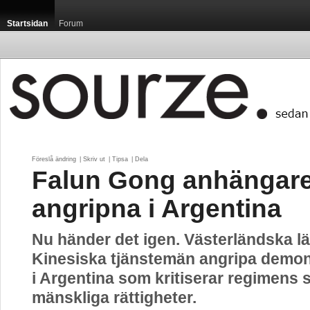
Startsidan
Forum
Föreslå ändring
| 
Skriv ut
| 
Tipsa
| 
Dela
Falun Gong anhängar
angripna i Argentina
Nu händer det igen. Västerländska lä
Kinesiska tjänstemän angripa demon
i Argentina som kritiserar regimens 
mänskliga rättigheter.