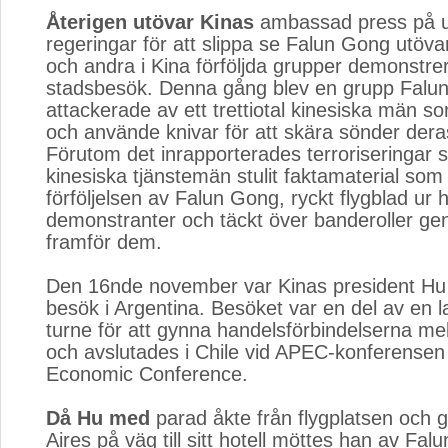
Återigen utövar Kinas
ambassad press på u
regeringar för att slippa se Falun Gong utöva
och andra i Kina förföljda grupper demonstre
stadsbesök. Denna gång blev en grupp Falu
attackerade av ett trettiotal kinesiska män 
och använde knivar för att skära sönder dera
Förutom det inrapporterades terroriseringar 
kinesiska tjänstemän stulit faktamaterial som
förföljelsen av Falun Gong, ryckt flygblad ur
demonstranter och täckt över banderoller ge
framför dem.
Den 16nde november var Kinas president Hu 
besök i Argentina. Besöket var en del av en 
turne för att gynna handelsförbindelserna me
och avslutades i Chile vid APEC-konferensen 
Economic Conference.
Då Hu med
parad åkte från flygplatsen och
Aires på väg till sitt hotell möttes han av Fa