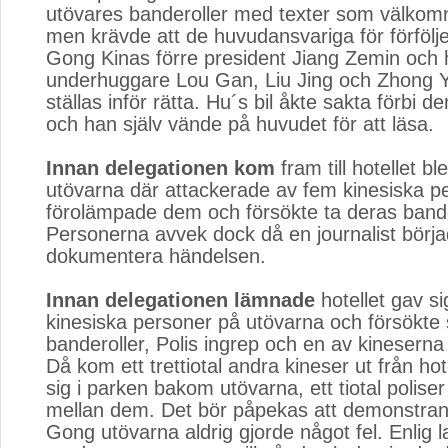
utövares banderoller med texter som välko
men krävde att de huvudansvariga för förfölj
Gong Kinas förre president Jiang Zemin och
underhuggare Lou Gan, Liu Jing och Zhong Y
ställas inför rätta. Hu´s bil åkte sakta förbi 
och han själv vände på huvudet för att läsa.
Innan delegationen kom
fram till hotellet b
utövarna där attackerade av fem kinesiska 
förolämpade dem och försökte ta deras bande
Personerna avvek dock då en journalist börj
dokumentera händelsen.
Innan delegationen lämnade
hotellet gav si
kinesiska personer på utövarna och försökte 
banderoller, Polis ingrep och en av kineserna
Då kom ett trettiotal andra kineser ut från hot
sig i parken bakom utövarna, ett tiotal polise
mellan dem. Det bör påpekas att demonstran
Gong utövarna aldrig gjorde något fel. Enlig l