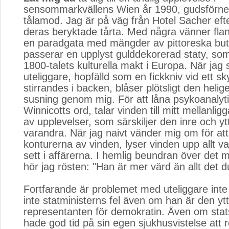
sensommarkvällens Wien år 1990, gudsförne
tålamod. Jag är på väg från Hotel Sacher efter
deras beryktade tårta. Med några vänner flan
en paradgata med mängder av pittoreska buti
passerar en upplyst gulddekorerad staty, som
1800-talets kulturella makt i Europa. När jag 
uteliggare, hopfälld som en fickkniv vid ett sk
stirrandes i backen, blåser plötsligt den hel
susning genom mig. För att låna psykoanalyt
Winnicotts ord, talar vinden till mitt mellanl
av upplevelser, som särskiljer den inre och yt
varandra. När jag naivt vänder mig om för att
konturerna av vinden, lyser vinden upp allt va
sett i affärerna. I hemlig beundran över det m
hör jag rösten: "Han är mer värd än allt det d
Fortfarande är problemet med uteliggare inte 
inte statministerns fel även om han är den yt
representanten för demokratin. Även om stat
hade god tid på sin egen sjukhusvistelse att r