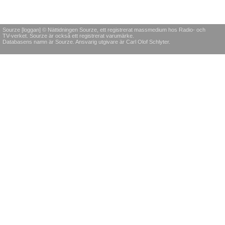
Sourze [loggan] © Nättidningen Sourze, ett registrerat massmedium hos Radio- och
TV-verket. Sourze är också ett registrerat varumärke.
Databasens namn är Sourze. Ansvarig utgivare är Carl Olof Schlyter.