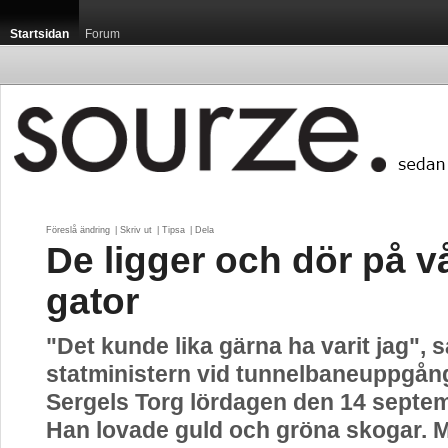
Startsidan
Forum
Föreslå ändring
| 
Skriv ut
| 
Tipsa
| 
Dela
De ligger och dör på v
gator
"Det kunde lika gärna ha varit jag", s
statministern vid tunnelbaneuppgån
Sergels Torg lördagen den 14 septe
Han lovade guld och gröna skogar. M