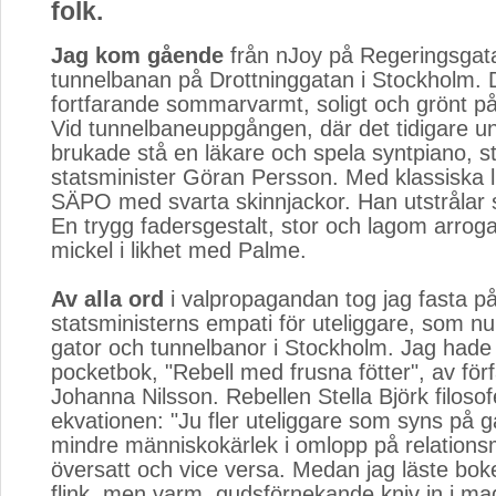
folk.
Jag kom gående
från nJoy på Regeringsgatan
tunnelbanan på Drottninggatan i Stockholm. 
fortfarande sommarvarmt, soligt och grönt på 
Vid tunnelbaneuppgången, där det tidigare un
brukade stå en läkare och spela syntpiano, s
statsminister Göran Persson. Med klassiska l
SÄPO med svarta skinnjackor. Han utstrålar s
En trygg fadersgestalt, stor och lagom arrogan
mickel i likhet med Palme.
Av alla ord
i valpropagandan tog jag fasta på
statsministerns empati för uteliggare, som n
gator och tunnelbanor i Stockholm. Jag hade 
pocketbok, "Rebell med frusna fötter", av för
Johanna Nilsson. Rebellen Stella Björk filosof
ekvationen: "Ju fler uteliggare som syns på 
mindre människokärlek i omlopp på relationsm
översatt och vice versa. Medan jag läste bo
flink, men varm, gudsförnekande kniv in i ma