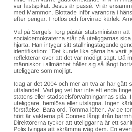
var fastspikat. Jesus är passé. Vi är ensamm
med Mammon. Blottade inför varandra i häns
efter pengar. I rotlös och förvirrad kärlek. Am
Väl på Sergels Torg påstår statsministern att
socialdemokraterna står på uteliggarnas sida.
hjärta. Han intygar sitt ställningstagande ge
identifikation: "Det kunde lika gärna ha varit j
reflekterar över att det var modigt sagt. Då 
människor i allmänhet håller sig så långt bort
uteliggare som möjligt.
Idag är det 2004 och mer än två år har gått 
uttalandet. Vad jag vet har inte ett enda finger
statens eller stadsdelsförvaltningarnas sida. In
uteliggare, hemlösa eller utslagna. Ingen kär
förståelse. Bara ord. Tomma löften. Av de to
hört är vakterna på Connex långt ifrån barmh
Direktörerna tycker att uteliggarna är ett san
Polis tvingas att skrämma iväg dem. En eventu