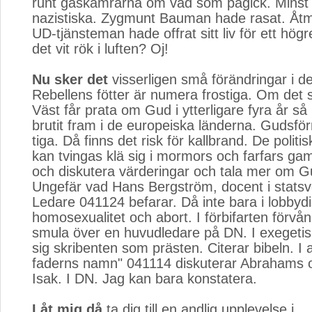
runt gaskamrarna om vad som pågick. Minst l
nazistiska. Zygmunt Bauman hade rasat. Åt
UD-tjänsteman hade offrat sitt liv för ett hö
det vit rök i luften? Oj!
Nu sker det
visserligen små förändringar i det
Rebellens fötter är numera frostiga. Om det s
Väst får prata om Gud i ytterligare fyra år så 
brutit fram i de europeiska länderna. Gudsf
tiga. Då finns det risk för kallbrand. De politi
kan tvingas klä sig i mormors och farfars gam
och diskutera värderingar och tala mer om Gu
Ungefär vad Hans Bergström, docent i stats
Ledare 041124 befarar. Då inte bara i lobby
homosexualitet och abort. I förbifarten förvå
smula över en huvudledare på DN. I exegetis
sig skribenten som prästen. Citerar bibeln. I ar
faderns namn" 041114 diskuterar Abrahams o
Isak. I DN. Jag kan bara konstatera.
Låt mig då
ta dig till en andlig upplevelse i 