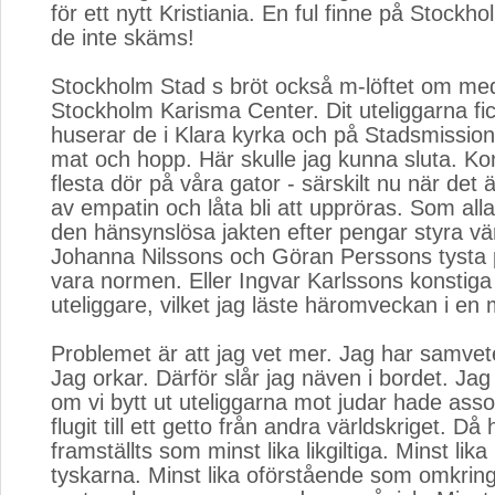
för ett nytt Kristiania. En ful finne på Stockho
de inte skäms!
Stockholm Stad s bröt också m-löftet om mede
Stockholm Karisma Center. Dit uteliggarna f
huserar de i Klara kyrka och på Stadsmission
mat och hopp. Här skulle jag kunna sluta. Ko
flesta dör på våra gator - särskilt nu när det ä
av empatin och låta bli att uppröras. Som all
den hänsynslösa jakten efter pengar styra vär
Johanna Nilssons och Göran Perssons tysta
vara normen. Eller Ingvar Karlssons konstiga
uteliggare, vilket jag läste häromveckan i en
Problemet är att jag vet mer. Jag har samvete
Jag orkar. Därför slår jag näven i bordet. Jag
om vi bytt ut uteliggarna mot judar hade asso
flugit till ett getto från andra världskriget. Då
framställts som minst lika likgiltiga. Minst lik
tyskarna. Minst lika oförstående som omkrin