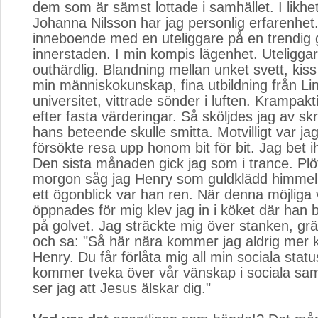
dem som är sämst lottade i samhället. I likhe
Johanna Nilsson har jag personlig erfarenhe
inneboende med en uteliggare på en trendig g
innerstaden. I min kompis lägenhet. Uteligga
outhärdlig. Blandning mellan unket svett, kiss 
min människokunskap, fina utbildning från Li
universitet, vittrade sönder i luften. Krampakt
efter fasta värderingar. Så sköljdes jag av sk
hans beteende skulle smitta. Motvilligt var j
försökte resa upp honom bit för bit. Jag bet i
Den sista månaden gick jag som i trance. Plöt
morgon såg jag Henry som guldklädd himmelsk
ett ögonblick var han ren. När denna möjliga 
öppnades för mig klev jag in i köket där han
på golvet. Jag sträckte mig över stanken, grä
och sa: "Så här nära kommer jag aldrig mer
Henry. Du får förlåta mig all min sociala statu
kommer tveka över vår vänskap i sociala s
ser jag att Jesus älskar dig."