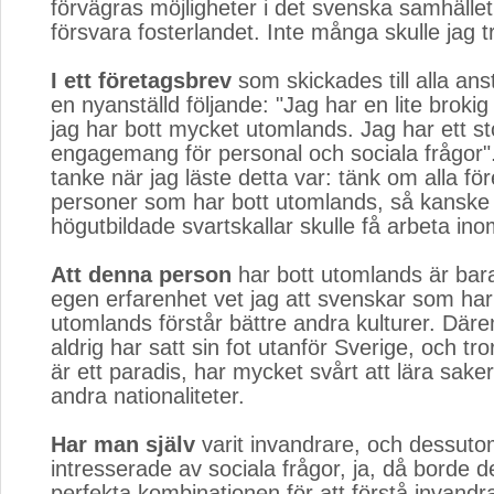
förvägras möjligheter i det svenska samhället
försvara fosterlandet. Inte många skulle jag t
I ett företagsbrev
som skickades till alla anst
en nyanställd följande: "Jag har en lite broki
jag har bott mycket utomlands. Jag har ett st
engagemang för personal och sociala frågor".
tanke när jag läste detta var: tänk om alla fö
personer som har bott utomlands, så kanske 
högutbildade svartskallar skulle få arbeta in
Att denna person
har bott utomlands är bara 
egen erfarenhet vet jag att svenskar som har
utomlands förstår bättre andra kulturer. Dä
aldrig har satt sin fot utanför Sverige, och tro
är ett paradis, har mycket svårt att lära saker
andra nationaliteter.
Har man själv
varit invandrare, och dessuto
intresserade av sociala frågor, ja, då borde d
perfekta kombinationen för att förstå invandra