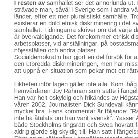
I resten av
samhället ser det annorlunda ut. E
strävade man, såväl i Sverige som i andra v
länder, efter ett mer pluralistiskt samhälle. Tr
existerar en dold etnisk diskriminering i det 
samhället. Tidningarna skriver om det varje 
är överväldigande. Det förekommer etnisk dis
arbetsplatser, vid anställningar, på bostads
nöjesställen och andra platser.
Socialdemokratin har gjort en del försök för 
den utbredda diskrimineringen, men har missl
att uppnå en situation som pekar mot ett rätt
Likheten inför lagen gäller inte alla. Kom ihåg
hemvårdaren Joy Rahman som satte i fängelse
Han var helt oskyldig och frikändes av Högs
våren 2002. Journalisten Dick Sundevall känner 
mycket bra. Hans kommentar är följande: "R
inte ha åtalats om han varit svensk". Yasser A
både Stockholms tingsrätt och Svea hovrätt f
aldrig gjorde sig skyldig till. Han satt i fängels