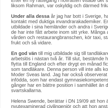
Efter en ny rättegång i hovrätten visade det s
liksom Rahman, var oskyldig och därmed fri
Under alla dessa
år jag har bott i Sverige, ha
kontakt med duktiga invandrarakademiker. En
utbildade i sina hemländer och andra i Sverig
de har inte fått arbete inom sitt yrke. Många
vården och restaurangbranschen, kör taxi, stä
frukt och så vidare.
En god vän
till mig utbildade sig till tandläka
arbetslös i nästan två år. Till slut, bestämde h
flytta till England och efter drygt en månad f
som tandläkare. Denna person vill inte alls kom
Moder Sveas land. Jag har också observerat 
infödda, som har endast gymnasiekompeten
gånger har en bättre position i samhället än 
svartskallarna.
Helena Swende, berättar i DN 19/09 att hon 
nyutexaminerad civilingenjör och att hon anstä