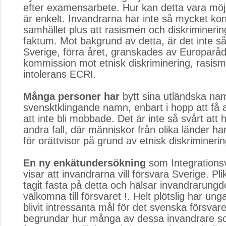
efter examensarbete. Hur kan detta vara möjl
är enkelt. Invandrarna har inte så mycket kon
samhället plus att rasismen och diskriminerin
faktum. Mot bakgrund av detta, är det inte så
Sverige, förra året, granskades av Europarå
kommission mot etnisk diskriminering, rasis
intolerans ECRI.
Många personer har
bytt sina utländska namn 
svensktklingande namn, enbart i hopp att få a
att inte bli mobbade. Det är inte så svårt att
andra fall, där människor från olika länder har
för orättvisor på grund av etnisk diskriminerin
En ny enkätundersökning
som Integrationsve
visar att invandrarna vill försvara Sverige. Pli
tagit fasta på detta och hälsar invandrarun
välkomna till försvaret !. Helt plötslig har ung
blivit intressanta mål för det svenska försvar
begrundar hur många av dessa invandrare s