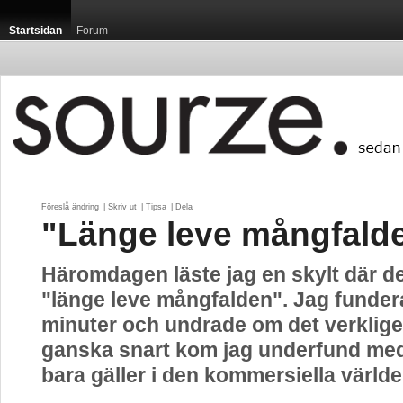
Startsidan
Forum
Föreslå ändring
| 
Skriv ut
| 
Tipsa
| 
Dela
"Länge leve mångfald
Häromdagen läste jag en skylt där de
"länge leve mångfalden". Jag funde
minuter och undrade om det verklige
ganska snart kom jag underfund med 
bara gäller i den kommersiella världe