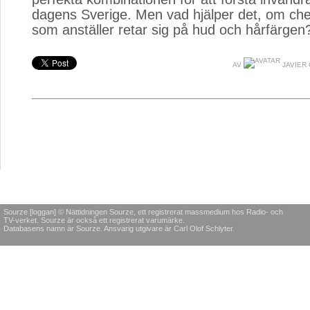
dagens Sverige. Men vad hjälper det, om che
som anställer retar sig på hud och hårfärgen
AV
JAVIER
Sourze [loggan] © Nättidningen Sourze, ett registrerat massmedium hos Radio- och
TV-verket. Sourze är också ett registrerat varumärke.
Databasens namn är Sourze. Ansvarig utgivare är Carl Olof Schlyter.