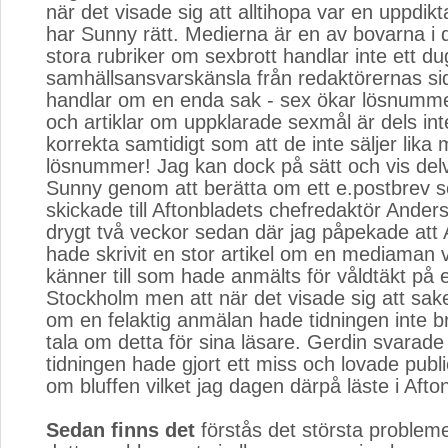
när det visade sig att alltihopa var en uppdikt
har Sunny rätt. Medierna är en av bovarna i
stora rubriker om sexbrott handlar inte ett 
samhällsansvarskänsla från redaktörernas sid
handlar om en enda sak - sex ökar lösnumme
och artiklar om uppklarade sexmål är dels inte
korrekta samtidigt som att de inte säljer lika
lösnummer! Jag kan dock på sätt och vis delvis
Sunny genom att berätta om ett e.postbrev 
skickade till Aftonbladets chefredaktör Ander
drygt två veckor sedan där jag påpekade att 
hade skrivit en stor artikel om en mediaman
känner till som hade anmälts för våldtäkt på e
Stockholm men att när det visade sig att sa
om en felaktig anmälan hade tidningen inte br
tala om detta för sina läsare. Gerdin svarade
tidningen hade gjort ett miss och lovade publi
om bluffen vilket jag dagen därpå läste i Afto
Sedan finns det
förstås det största problemet