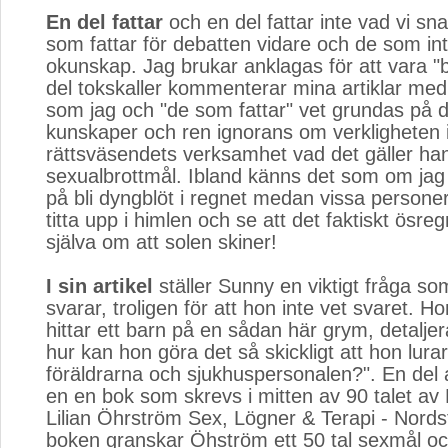
En del fattar
och en del fattar inte vad vi sn
som fattar för debatten vidare och de som inte
okunskap. Jag brukar anklagas för att vara "b
del tokskaller kommenterar mina artiklar me
som jag och "de som fattar" vet grundas på d
kunskaper och ren ignorans om verkligheten
rättsväsendets verksamhet vad det gäller ha
sexualbrottmål. Ibland känns det som om jag 
på bli dyngblöt i regnet medan vissa personer, 
titta upp i himlen och se att det faktiskt ösreg
själva om att solen skiner!
I sin artikel
ställer Sunny en viktigt fråga som
svarar, troligen för att hon inte vet svaret. Ho
hittar ett barn på en sådan här grym, detaljer
hur kan hon göra det så skickligt att hon lura
föräldrarna och sjukhuspersonalen?". En del 
en en bok som skrevs i mitten av 90 talet av 
Lilian Öhrström Sex, Lögner & Terapi - Nords
boken granskar Öhström ett 50 tal sexmål oc