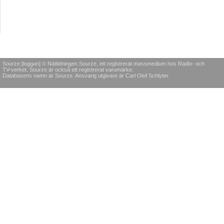
Sourze [loggan] © Nättidningen Sourze, ett registrerat massmedium hos Radio- och
TV-verket. Sourze är också ett registrerat varumärke.
Databasens namn är Sourze. Ansvarig utgivare är Carl Olof Schlyter.