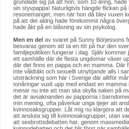
grundade sig på att hon, som 10 åring, hade 
sin styvpappa! Naturligtvis hängde flickan på 
resonemanget, men när hon då blev vuxen ko
på att det aldrig hade förekommit några över
hade åkt på en blåsning av sin psykolog.
Men en del
av svaret på Sunny Börjessons f
besvaras genom att ta en titt på hur den sve
familjepolitiken fungerar i dag. Själv kommer j
ett samhälle där de flesta ungdomar växer up
där det finns en pappa och en mamma. Där
inte våldtäkt och sexuellt utnyttjande alls i 
utsträckning som här i Sverige där alltför m
tonåringar vuxit upp med endast en mamma 
menar nu inte att man ska skylla saken på
det är avsaknanden av papporna i barndomen
min mening, ofta påverkar unga tjejer att anslu
kvinnosaksgrupper. Låt mig nu klargöra att de
att ansluta sig till kvinnosaksgrupper, utan v
att sexbrottsdebatten har, genom massmedia b
kvinnodebatten och det blir först när samhället