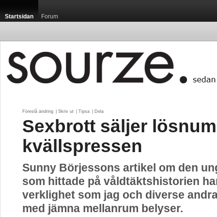
Startsidan
Forum
Föreslå ändring
| 
Skriv ut
| 
Tipsa
| 
Dela
Sexbrott säljer lösnu
kvällspressen
Sunny Börjessons artikel om den ung
som hittade på våldtäktshistorien h
verklighet som jag och diverse andr
med jämna mellanrum belyser.