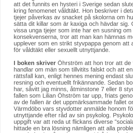
att det funnits en hysteri i Sverige sedan slut
kring fenomenet våldtäkt. Hon beskriver i det
tjejer påverkas av snacket på skolorna om hur 
sätta dit killar som är kaxiga och hävdar sig.
vissa unga tjejer som inte har en susning om 
konsekvenserna, tror att man kan hämnas m
upplever som en strikt styvpappa genom at
för våldtäkt eller sexuellt utnyttjande.
I boken skriver
Öhrström att hon tror att de f
handlar om män som tillvitits falskt och att e
rättsfall kan, enligt hennes mening endast s
resning och eventuellt frikännande. Sedan b
har, såvitt jag minns, åtminstone 7 eller 8 st
fallen som Lilian Öhström tar upp, friats gen
av de fallen är det uppmärksammade fallet 
Värmdöbo vars styvdotter anmälde honom för
utnyttjande efter råd av sin psykolog. Psykol
uppgift var att reda ut flickans diverse "socia
hittade en bra lösning nämligen att alla probl