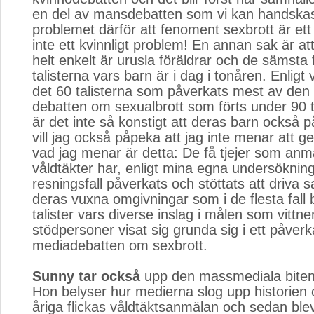
en del av mansdebatten som vi kan handsk
problemet därför att fenoment sexbrott är ett
inte ett kvinnligt problem! En annan sak är att
helt enkelt är urusla föräldrar och de sämsta f
talisterna vars barn är i dag i tonåren. Enligt 
det 60 talisterna som påverkats mest av den
debatten om sexualbrott som förts under 90 ta
är det inte så konstigt att deras barn också 
vill jag också påpeka att jag inte menar att g
vad jag menar är detta: De få tjejer som anmä
våldtäkter har, enligt mina egna undersökni
resningsfall påverkats och stöttats att driva 
deras vuxna omgivningar som i de flesta fall 
talister vars diverse inslag i målen som vittnen
stödpersoner visat sig grunda sig i ett påver
mediadebatten om sexbrott.
Sunny tar också
upp den massmediala biten i 
Hon belyser hur medierna slog upp historien
åriga flickas våldtäktsanmälan och sedan ble