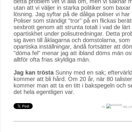
detta problem vet vi alla om, men vi saknar m
utan att vi väljer in starka politiker som baxa
lösning. Jag syftar på de dåliga poliser vi har 
Poliser som ständigt "tror" på en flickas berä
sexbrott genom att strunta totalt i vad de lärt
opartiskhet under polisutredningar. Detta pro
sig även till åklagarna och domstolarna, som 
opartiska inställningar, ändå fortsätter att d
"döma fel" menar jag att ibland döms män os
alltför ofta frias skyldiga män.
Jag kan trösta
Sunny med en sak; eftervärl
kommer att bli hård. Om 20 år, när 80 talist
kommer man att ta en titt i bakspegeln och se 
det hela egentligen var.
AV
WILLI