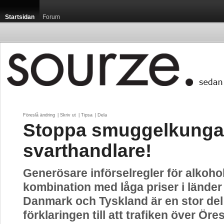
Startsidan
Forum
Föreslå ändring
| 
Skriv ut
| 
Tipsa
| 
Dela
Stoppa smuggelkunga
svarthandlare!
Generösare införselregler för alkohol
kombination med låga priser i lände
Danmark och Tyskland är en stor del
förklaringen till att trafiken över Ör