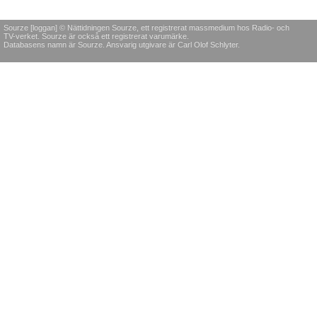
Sourze [loggan] © Nättidningen Sourze, ett registrerat massmedium hos Radio- och
TV-verket. Sourze är också ett registrerat varumärke.
Databasens namn är Sourze. Ansvarig utgivare är Carl Olof Schlyter.