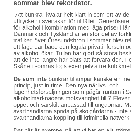
sommar blev rekordstor.
"Att bunkra" kvalar helt klart in som ett av de
uttrycken i svenskan för tillfället. Generösare 
för alkohol i kombination med låga priser i l
Danmark och Tyskland är en stor del av förklar
trafiken över Öresundsbron i sommar blev rek
ett läge där både den legala privatinförseln 
av alkohol ökar. Tullen har gjort så stora bes
att de inte längre har plats att förvara den. I et
Skåne i somras togs exempelvis tre kubikmete
De som inte
bunkrar tillämpar kanske en me
princip, just in time. Den nya närlivs- och
lägenhetsförsäljningen som pågår runtom i Sv
alkoholmarknadens motsvarighet till 7-Eleven
öppet och särskilt anpassad till ungdomar. Mo
svarthandlarna sprids på skolgårdarna - inte 
svarthandlarna koppling till kriminella nätver
Det här är exempel på att vi har en allt större