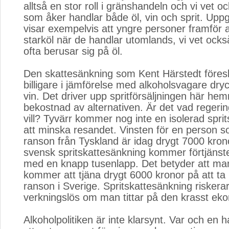
alltså en stor roll i gränshandeln och vi vet 
som åker handlar både öl, vin och sprit. Uppg
visar exempelvis att yngre personer framför a
starköl när de handlar utomlands, vi vet ock
ofta berusar sig på öl.
Den skattesänkning som Kent Härstedt föreslå
billigare i jämförelse med alkoholsvagare dry
vin. Det driver upp spritförsäljningen här he
bekostnad av alternativen. Är det vad regerin
vill? Tyvärr kommer nog inte en isolerad spri
att minska resandet. Vinsten för en person som
ranson från Tyskland är idag drygt 7000 kro
svensk spritskattesänkning kommer förtjänst
med en knapp tusenlapp. Det betyder att man
kommer att tjäna drygt 6000 kronor på att ta i
ranson i Sverige. Spritskattesänkning riskerar 
verkningslös om man tittar på den krasst eko
Alkoholpolitiken är inte klarsynt. Var och en h