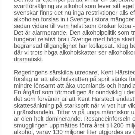
svartförsäljning av alkohol som lever sitt ege
svenskar finns det nu inga restriktioner alls 
alkoholen forslas in i Sverige i stora mängder
sedan vidare till vem helst som önskar köpa - h
Det är alarmerande. Den alkoholpolitik som tra
fungerat relativt bra i Sverige med höga skat
begränsad tillgänglighet har kollapsat. Idag be
där vi trots höga alkoholskatter ser alkohol
dramatiskt.
Regeringens särskilda utredare, Kent Härsted
förslag är att alkoholskatten på sprit sänks fö
mindre lönsamt att åka utomlands och handla b
En åtgärd som förmodligen är oundviklig i de
det som förvånar är att Kent Härstedt endast
skattesänkning på starksprit när vi vet hur vik
i gränshandeln. Tittar vi på unga människor 
är ölen helt dominerande. Resandeinförseln 
smugglingen uppmättes förra året till 200 miljo
alkohol, varav 130 miljoner liter utgjordes av 