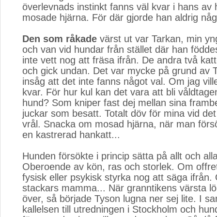
överlevnads instinkt fanns väl kvar i hans a
mosade hjärna. För där gjorde han aldrig någ
Den som råkade
värst ut var Tarkan, min yngs
och van vid hundar från stället där han född
inte vett nog att fräsa ifrån. De andra två kat
och gick undan. Det var mycke på grund av 
insåg att det inte fanns något val. Om jag vill
kvar. För hur kul kan det vara att bli våldtagen
hund? Som kniper fast dej mellan sina framb
juckar som besatt. Totalt döv för mina vid det
vrål. Snacka om mosad hjärna, när man försö
en kastrerad hankatt...
Hunden försökte i princip sätta på allt och all
Oberoende av kön, ras och storlek. Om offre
fysisk eller psykisk styrka nog att säga ifrån
stackars mamma... När granntikens värsta lö
över, så började Tyson lugna ner sej lite. I
kallelsen till utredningen i Stockholm och hu