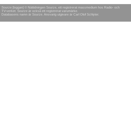
Sourze [loggan] © Nättidningen Sourze, ett registrerat massmedium hos Radio- och
TV-verket. Sourze är också ett registrerat varumärke.
Databasens namn är Sourze. Ansvarig utgivare är Carl Olof Schlyter.