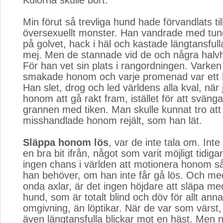
Kulorna skulle bort.
Min förut så trevliga hund hade förvandlats till
översexuellt monster. Han vandrade med tu
på golvet, hack i häl och kastade längtansfull
mej. Men de stannade vid de och några halvh
För han vet sin plats i rangordningen. Varken
smakade honom och varje promenad var ett h
Han slet, drog och led världens alla kval, när
honom att gå rakt fram, istället för att sväng
grannen med tiken. Man skulle kunnat tro att
misshandlade honom rejält, som han lät.
Släppa honom lös
, var de inte tala om. Inte
en bra bit ifrån, något som varit möjligt tidiga
ingen chans i världen att motionera honom 
han behöver, om han inte får gå lös. Och med
onda axlar, är det ingen höjdare att släpa m
hund, som är totalt blind och döv för allt annat
omgivning, än löptikar. När de var som värst
även längtansfulla blickar mot en häst. Men