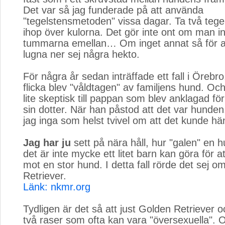
Det var så jag funderade på att använda
"tegelstensmetoden" vissa dagar. Ta två tegel
ihop över kulorna. Det gör inte ont om man i
tummarna emellan… Om inget annat så för at
lugna ner sej några hekto.
För några år sedan inträffade ett fall i Örebro
flicka blev "våldtagen" av familjens hund. O
lite skeptisk till pappan som blev anklagad för 
sin dotter. När han påstod att det var hunde
jag inga som helst tvivel om att det kunde hä
Jag har ju
sett på nära håll, hur "galen" en h
det är inte mycke ett litet barn kan göra för at
mot en stor hund. I detta fall rörde det sej 
Retriever.
Länk: nkmr.org
Tydligen är det så att just Golden Retriever 
två raser som ofta kan vara "översexuella". 