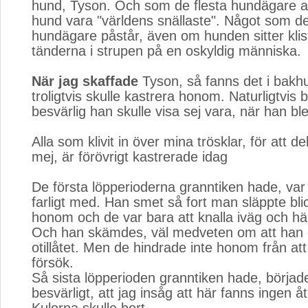
hund, Tyson. Och som de flesta hundägare a
hund vara "världens snällaste". Något som de
hundägare påstår, även om hunden sitter kli
tänderna i strupen på en oskyldig människa.
När jag skaffade
Tyson, så fanns det i bakhuv
troligtvis skulle kastrera honom. Naturligtvis
besvärlig han skulle visa sej vara, när han 
Alla som klivit in över mina trösklar, för att d
mej, är förövrigt kastrerade idag
De första löpperioderna granntiken hade, var 
farligt med. Han smet så fort man släppte bli
honom och de var bara att knalla iväg och 
Och han skämdes, väl medveten om att han g
otillåtet. Men de hindrade inte honom från at
försök.
Så sista löpperioden granntiken hade, började
besvärligt, att jag insåg att här fanns ingen 