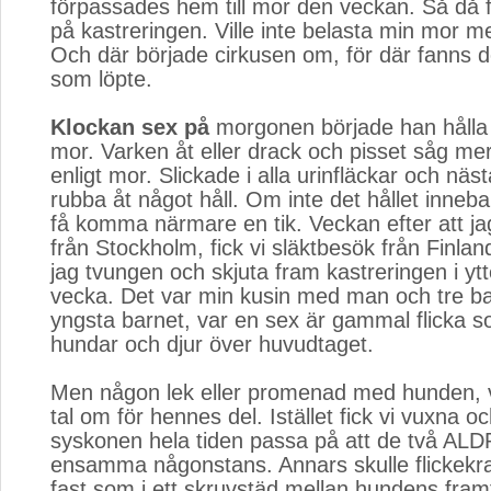
förpassades hem till mor den veckan. Så då fi
på kastreringen. Ville inte belasta min mor m
Och där började cirkusen om, för där fanns de
som löpte.
Klockan sex på
morgonen började han hålla k
mor. Varken åt eller drack och pisset såg mer
enligt mor. Slickade i alla urinfläckar och näs
rubba åt något håll. Om inte det hållet inneba
få komma närmare en tik. Veckan efter att 
från Stockholm, fick vi släktbesök från Finla
jag tvungen och skjuta fram kastreringen i ytt
vecka. Det var min kusin med man och tre ba
yngsta barnet, var en sex är gammal flicka s
hundar och djur över huvudtaget.
Men någon lek eller promenad med hunden, v
tal om för hennes del. Istället fick vi vuxna o
syskonen hela tiden passa på att de två A
ensamma någonstans. Annars skulle flickekrak
fast som i ett skruvstäd mellan hundens fram