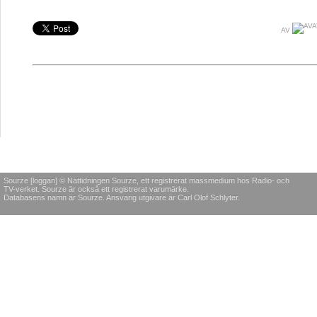
AV
Sourze [loggan] © Nättidningen Sourze, ett registrerat massmedium hos Radio- och
TV-verket. Sourze är också ett registrerat varumärke.
Databasens namn är Sourze. Ansvarig utgivare är Carl Olof Schlyter.