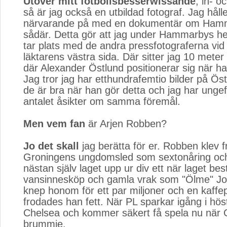
Utöver mitt fotbollsbesserwissande
, in- o
så är jag också en utbildad fotograf. Jag hålle
närvarande på med en dokumentär om Ham
sådär. Detta gör att jag under Hammarbys 
tar plats med de andra pressfotograferna vid
läktarens västra sida. Där sitter jag 10 meter
där Alexander Östlund positionerar sig när ha
Jag tror jag har etthundrafemtio bilder på Ös
de är bra när han gör detta och jag har unge
antalet åsikter om samma föremål.
Men vem fan
är Arjen Robben?
Jo det skall
jag berätta för er. Robben klev f
Groningens ungdomsled som sextonåring oc
nästan själv laget upp ur div ett när laget bes
vansinnesköp och gamla vrak som "Ölme" J
knep honom för ett par miljoner och en kaff
frodades han fett. När PL sparkar igång i höst
Chelsea och kommer säkert få spela nu när Gr
brummie.