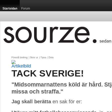
Startsidan
Forum
Föreslå ändring
| 
Skriv ut
| 
Tipsa
| 
Dela
TACK SVERIGE!
"Midsommarnattens köld är hård. St
missa och straffa."
Jag skall berätta
en sak för er: 