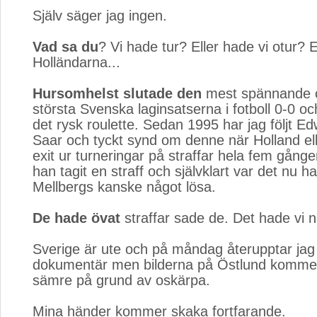
Själv säger jag ingen.
Vad sa du
? Vi hade tur? Eller hade vi otur? 
Holländarna...
Hursomhelst slutade den
mest spännande o
största Svenska laginsatserna i fotboll 0-0 o
det rysk roulette. Sedan 1995 har jag följt E
Saar och tyckt synd om denne när Holland elle
exit ur turneringar på straffar hela fem gånger
han tagit en straff och självklart var det nu ha
Mellbergs kanske något lösa.
De hade övat
straffar sade de. Det hade vi no
Sverige är ute och på måndag återupptar jag
dokumentär men bilderna på Östlund kommer
sämre på grund av oskärpa.
Mina händer kommer skaka fortfarande.