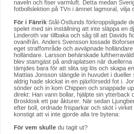
naveln och fiser varmluft. Detta medan Sverig
fotbollslektion på TVn i ämnet lagmoral, vilja 
För i Fänrik
Stål-Östlunds förkroppsligade d
spelet med sin inställning att inte släppa en d
Linderoth var tillbaka och såg till att Davids fi
ovanifrån. Anders Svensson lossade Boforsen,
eget straffområde och avväpnade holländare 
holländare. Larsson behärskade luftherraväl
blev stamgäst på andraplatsen när duellerna
tämjdes bara för att slita sig lös och skapa e
Mattias Jonsson slängde in huvudet i duelle
aldrig hade skickat in en pjäxförsedd fot i. J
sönder och in kom Chippen och snappade u
direkt: Han vann bollar, hjälpte sin ytterback
Brosklosk ett par åkturer. När sedan Ljungber
efter boll, ordnade frisparkar och sköt i virket
konstigt att vi inte gjorde alla tre bytena:
För vem skulle
du tagit ut? 