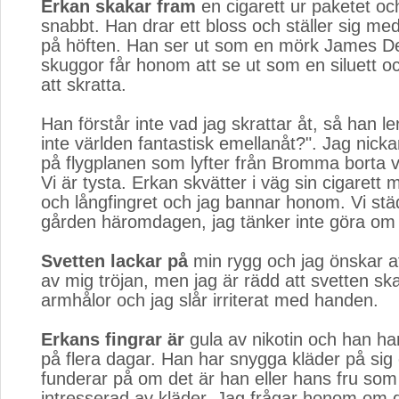
Erkan skakar fram
en cigarett ur paketet oc
snabbt. Han drar ett bloss och ställer sig m
på höften. Han ser ut som en mörk James D
skuggor får honom att se ut som en siluett oc
att skratta.
Han förstår inte vad jag skrattar åt, så han le
inte världen fantastisk emellanåt?". Jag nickar
på flygplanen som lyfter från Bromma borta v
Vi är tysta. Erkan skvätter i väg sin cigaret
och långfingret och jag bannar honom. Vi st
gården häromdagen, jag tänker inte göra om 
Svetten lackar på
min rygg och jag önskar at
av mig tröjan, men jag är rädd att svetten sk
armhålor och jag slår irriterat med handen.
Erkans fingrar är
gula av nikotin och han har 
på flera dagar. Han har snygga kläder på sig
funderar på om det är han eller hans fru som
intresserad av kläder. Jag frågar honom om 