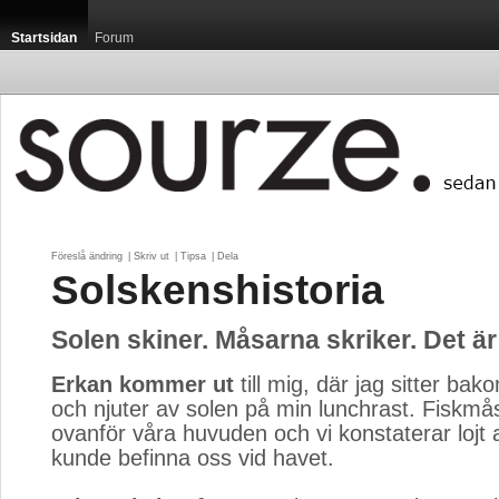
Startsidan
Forum
Föreslå ändring
| 
Skriv ut
| 
Tipsa
| 
Dela
Solskenshistoria
Solen skiner. Måsarna skriker. Det är
Erkan kommer ut
till mig, där jag sitter ba
och njuter av solen på min lunchrast. Fiskmå
ovanför våra huvuden och vi konstaterar lojt a
kunde befinna oss vid havet.