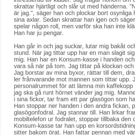
skrattar hjärtligt och slår ut med händerna. "
är jag.", säger han och plockar bort osynliga 
sina axlar. Sedan skrattar han igen och säger 
spelar någon roll, men varför ska han inte kl
Han har ju pengar.
Han går in och jag suckar, lutar mig bakåt oc
stund. När jag tittar upp har en man slagit si
mig. Han har en Konsum-kasse i handen och 
vara så när på tom. Jag tittar på klockan och
Jag borstar av mina byxor, rättar till dem, dra
ler frånvarande mot mannen som tittar upp. 
personalrummet för att lämna min kaffekopp 
jag ska gå runt hörnet vänder jag mig. Mann
i sina fickor, tar fram ett par glasögon som ha
Han stoppar ner handen i den andra fickan, p
glasögonfodral. Jag stannar till. Han lirkar fr
mobiltelefon ur fodralet, stoppar tillbaka den 
Konsum-kasse tar han upp en korsordstidni
sitter bakom örat. Han fattar pennan med vä