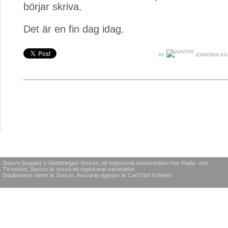
börjar skriva.
Det är en fin dag idag.
AV
JOHANNA K
Sourze [loggan] © Nättidningen Sourze, ett registrerat massmedium hos Radio- och
TV-verket. Sourze är också ett registrerat varumärke.
Databasens namn är Sourze. Ansvarig utgivare är Carl Olof Schlyter.