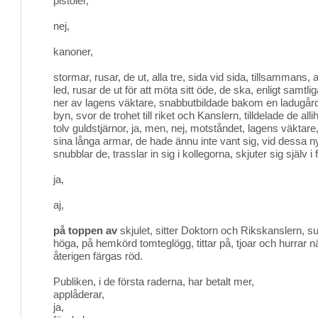
pistoler,
nej,
kanoner,
stormar, rusar, de ut, alla tre, sida vid sida, tillsammans, a
led, rusar de ut för att möta sitt öde, de ska, enligt samtli
ner av lagens väktare, snabbutbildade bakom en ladugård
byn, svor de trohet till riket och Kanslern, tilldelade de alli
tolv guldstjärnor, ja, men, nej, motståndet, lagens väktare,
sina långa armar, de hade ännu inte vant sig, vid dessa nya
snubblar de, trasslar in sig i kollegorna, skjuter sig själv i 
ja,
aj,
på toppen av
skjulet, sitter Doktorn och Rikskanslern, supe
höga, på hemkörd tomteglögg, tittar på, tjoar och hurrar n
återigen färgas röd.
Publiken, i de första raderna, har betalt mer,
applåderar,
ja,