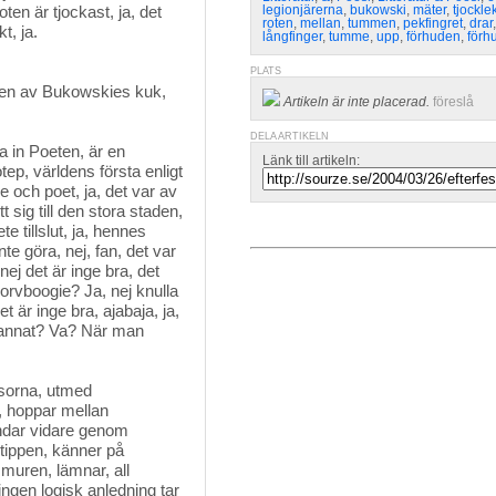
ten är tjockast, ja, det
legionjärerna
,
bukowski
,
mäter
,
tjockle
roten
,
mellan
,
tummen
,
pekfingret
,
drar
t, ja.
långfinger
,
tumme
,
upp
,
förhuden
,
förh
PLATS
oppen av Bukowskies kuk,
Artikeln är inte placerad.
föreslå
DELA ARTIKELN
 in Poeten, är en 
Länk till artikeln:
tep, världens första enligt
e och poet, ja, det var av
sig till den stora staden,
te tillslut, ja, hennes
e göra, nej, fan, det var
nej det är inge bra, det
korvboogie? Ja, nej knulla
 är inge bra, ajabaja, ja,
 annat? Va? När man
asorna, utmed
, hoppar mellan
kyndar vidare genom
tippen, känner på
 muren, lämnar, all
ingen logisk anledning tar