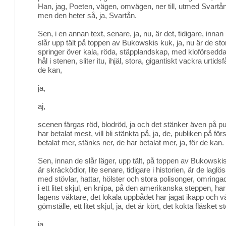
Han, jag, Poeten, vägen, omvägen, ner till, utmed Svartån 
men den heter så, ja, Svartån.
Sen, i en annan text, senare, ja, nu, är det, tidigare, innan
slår upp tält på toppen av Bukowskis kuk, ja, nu är de stor
springer över kala, röda, stäpplandskap, med kloförsedda 
hål i stenen, sliter itu, ihjäl, stora, gigantiskt vackra urtids
de kan,
ja,
aj,
scenen färgas röd, blodröd, ja och det stänker även på pub
har betalat mest, vill bli stänkta på, ja, de, publiken på fö
betalat mer, stänks ner, de har betalat mer, ja, för de kan.
Sen, innan de slår läger, upp tält, på toppen av Bukowskis
är skräcködlor, lite senare, tidigare i historien, är de lagl
med stövlar, hattar, hölster och stora polisonger, omringad
i ett litet skjul, en knipa, på den amerikanska steppen, ha
lagens väktare, det lokala uppbådet har jagat ikapp och v
gömställe, ett litet skjul, ja, det är kört, det kokta fläsket st
ja,