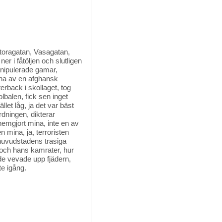
Storagatan, Vasagatan,
ner i fåtöljen och slutligen
anipulerade gamar,
rna av en afghansk
erback i skollaget, tog
kolbalen, fick sen inget
ället låg, ja det var bäst
rdningen, dikterar
hemgjort mina, inte en av
 mina, ja, terroristen
 huvudstadens trasiga
 och hans kamrater, hur
de vevade upp fjädern,
te igång.