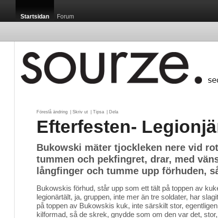
Startsidan
Forum
Föreslå ändring
| 
Skriv ut
| 
Tipsa
| 
Dela
Efterfesten- Legionj
Bukowski mäter tjockleken nere vid ro
tummen och pekfingret, drar, med vän
långfinger och tumme upp förhuden, så
Bukowskis förhud, står upp som ett tält på toppen av kuk
legionärtält, ja, gruppen, inte mer än tre soldater, har slagit
på toppen av Bukowskis kuk, inte särskilt stor, egentligen, 
kilformad, så de skrek, gnydde som om den var det, stor, j