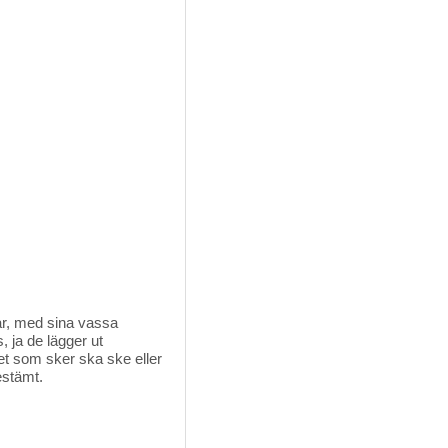
tar, med sina vassa 
s, ja de lägger ut
 det som sker ska ske eller
estämt.