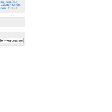
ken
,
nere
,
vid
,
,
vänster
,
hands
,
uden
| 
föreslå