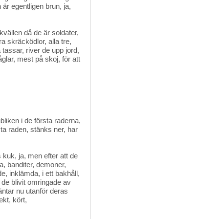
är egentligen brun, ja,
 kvällen då de är soldater,
a skräcködlor, alla tre,
tassar, river de upp jord,
fåglar, mest på skoj, för att
liken i de första raderna,
rsta raden, stänks ner, har
 kuk, ja, men efter att de
ösa, banditer, demoner,
e, inklämda, i ett bakhåll,
r de blivit omringade av
äntar nu utanför deras
ekt, kört,