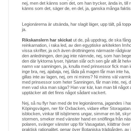
nej, men det känns som det, om han trycker, ända in, till ro
känns som det, säger de, en del, ja, ganska många faktisk
Legionärerna är utsända, har slagit läger, upp tält, på t
ja.
Rikskanslern har skickat
ut de, på uppdrag, de ska fånga
reinkarnation, i raka led, av den egyptiske arkitekten Imho
vissa skrifter, ja och även drottningens närmaste rådgivar
den anledningen, den jag inte nämnde, nej, som han begett 
den där lyktorna lyser, hjärtan slår och sen går allt åt helve
namn var sanningen, ja, knulla med prinsessor fick man int
inge bra, nej, ajabaja, nej, låda på magen får man inte ha, 
gillas inte av lagen, nej, om ni minns? Ni minns väl varm
med prinsessor som heter Sanningen, får man inte, nej, det
men vad ska man säga? Han var kär, kan man bli något
upptäcker att det finns något sådant vackert.
Nej, så nu flyr han med de tre legionärerna, jagandes i h
Köpingsvägen, ner för Oxbacken, vidare efter Storagatan
isblocken, vinkar till isbjörnens ungar, simmar en bit, s
stormen, smeker med vänster hand en snöflinga från näs
polaren, svänger vänster upp för Vasagatan, klättrar över
praktisk rationalitet, genar över Botaniska trädgården, av 