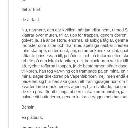
det är kört,
de är fast.
Nu, närmare, den där kvällen, när jag trillar hem, utmed 
klättrar över muren, trillar, upp för trappen, genom dörren, 
golvet, ja, så är de stora, enorma, skabbiga fåglar, genm
monster som sliter och drar med spetsiga näbbar i reste
frihetskämpe, en terrorist, nej, en amerikansk soldat, quat
sötaste prinsessan till, ja både till och på tuttarna efter, s
arbete på den lokala fabriken, nej, konjunkturen var för tillf
så, tyckte roffarna i toppen, ja de bestämmer, sätter dago
villkoren, han tog värvning och trampade på en mina, en 
mina, säger direktören på Vapenfabriken, nej, men endå en
hade lärt sig hur han ska göra i ett träningsläger norr om
kvarter lärde maskineriets agenter, hjärntvättade, honom
de ska göra för att slänga ut den elaka kommunisten, ja, 
pulade dit batterierna, genom luckan i ryggen och han sat
Bensin,
en plåtburk,
en massa småspik
,