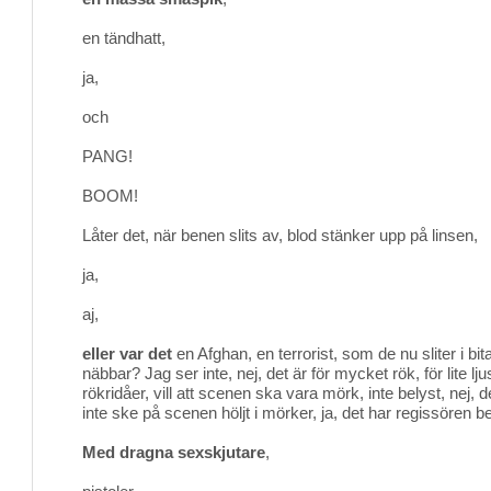
en tändhatt,
ja,
och
PANG!
BOOM!
Låter det, när benen slits av, blod stänker upp på linsen,
ja,
aj,
eller var det
en Afghan, en terrorist, som de nu sliter i bi
näbbar? Jag ser inte, nej, det är för mycket rök, för lite lju
rökridåer, vill att scenen ska vara mörk, inte belyst, nej,
inte ske på scenen höljt i mörker, ja, det har regissören b
Med dragna sexskjutare
,