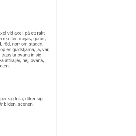
xel vid axel, på ett rakt
ga skrifter, mejas, göras,
, röd, norr om staden,
hop en guldstjärna, ja, var,
 trasslar ovana in sig i
 attiraljer, nej, ovana,
foten,
r sig fulla, röker sig 
är bilden, scenen,