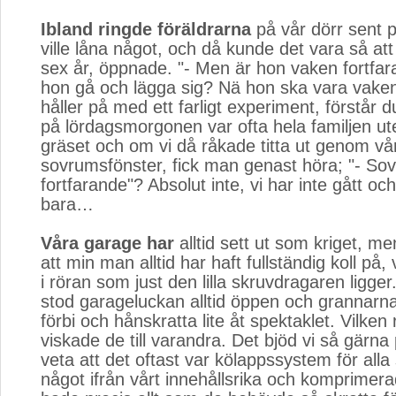
Ibland ringde föräldrarna
på vår dörr sent p
ville låna något, och då kunde det vara så att 
sex år, öppnade. "- Men är hon vaken fortfar
hon gå och lägga sig? Nä hon ska vara vaken i
håller på med ett farligt experiment, förstår d
på lördagsmorgonen var ofta hela familjen ute
gräset och om vi då råkade titta ut genom vå
sovrumsfönster, fick man genast höra; "- Sov
fortfarande"? Absolut inte, vi har inte gått oc
bara…
Våra garage har
alltid sett ut som kriget, men
att min man alltid har haft fullständig koll på
i röran som just den lilla skruvdragaren ligg
stod garageluckan alltid öppen och grannarn
förbi och hånskratta lite åt spektaklet. Vilken
viskade de till varandra. Det bjöd vi så gärna
veta att det oftast var kölappssystem för alla 
något ifrån vårt innehållsrika och komprimera