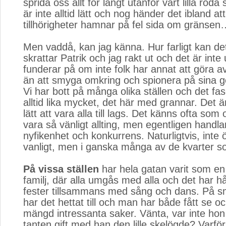
sprida oss allt för långt utanför vårt lilla röd
är inte alltid lätt och nog händer det ibland at
tillhörigheter hamnar på fel sida om gränsen
Men vaddå, kan jag känna. Hur farligt kan de
skrattar Patrik och jag rakt ut och det är int
funderar på om inte folk har annat att göra av s
än att smyga omkring och spionera på sina g
Vi har bott på många olika ställen och det fa
alltid lika mycket, det här med grannar. Det är
lätt att vara alla till lags. Det känns ofta som
vara så vänligt allting, men egentligen handl
nyfikenhet och konkurrens. Naturligtvis, inte 
vanligt, men i ganska många av de kvarter som
På vissa ställen
har hela gatan varit som en 
familj, där alla umgås med alla och det har hål
fester tillsammans med sång och dans. På 
har det hettat till och man har både fått se o
mängd intressanta saker. Vänta, var inte hon
tanten gift med han den lille skelögde? Varför