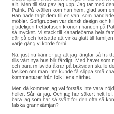
allt. Men till sist gav jag upp. Jag tar med dem
Patrik. På kvällen kom han hem, glad som e
Han hade tagit dem till en vän, som handla
möbler. Soffgruppen var dansk design och ki
gladeligen trettiotusen kronor i handen på Pat
så mycket. Vi stack till Kanarieöarna hela fa
där på och fortsatte att vinka glatt till familjen
varje gång vi körde förbi.
Nä, just nu känner jag att jag längtar så fruk
tills vårt nya hus blir färdigt. Med havet so
och bara milsvida åkrar på baksidan skulle de
fasiken om man inte kunde få slippa små ch
kommentarer från folk i ens närhet.
Men då kommer jag väl förstås inte vara nöj
heller. Sån är jag. Och jag har säkert helt fel
bara jag som har så svårt för den ofta så ko
falska grannsämjan?