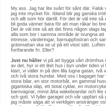
My ass. Jag har lite svårt för sånt där. Falsk 
jag inte mycket för. Ibland blir jag ganska trö
och allt som hör därtill. För det är väl inte s
bli goda vänner bara för att man råkar bo br
Det är väl inte så att det finns någon slags l
alla som bor i samma område är tvungna at
intresse, värderingar, barnuppfostran och s
gräsmattan ska se ut på ett visst sätt. Luften 
fortfarande fri. Eller?
Just nu håller
vi på att bygga vårt drömhus 
av det, hyr vi ett litet hus i byn under tiden v
klart, vi väller in på den lilla lugna gatan, två
och två stora hundar. Med oss i bagaget har 
stora bilar, en stor motorbåt, en gammal hus
gigantiska släp, ett tiotal cyklar, en motorcyke
barnvagnar, minst åtta wakeboardar och lite 
och gott. Vi fyller garaget och vår uppfart så 
jag måste säga att vi verkligen anstränger oss