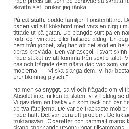
hade precis allt som de behövde så skratta f
skratta sist, brukar jag tänka.
På ett ställe
bodde familjen Fönstertittare. De
dagen vid sitt köksbord med vars en cigg i 
tittade ut på gatan. De blängde surt på en n
förbi och vinkade eller hälsade aldrig. En da
hem från jobbet, såg han att det stod en hel 
deras brevlåda. Den var ascool, i svart skin
hade stuket av att komma från sextio talet. Vi
oss och frågade dem nästa dag vad som var
möblerna. " - Vi ska slänga dem. Vi har bestäl
brunblommig plysch."
Nä men så snyggt, sa vi och frågade om vi f
Absolut inte, ni kan ta skiten, vi vill aldrig se
Vi gav dem en flaska vin som tack och bar h
de två fåtöljerna. De var de fräckaste möbler
hade haft. Det var bara ett problem. De lukt
fruktansvärt. Cigaretter och gammalt matos k
skapa spännande utsöndringar tillsammans. 