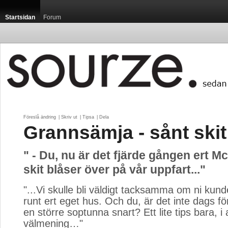
Startsidan
Forum
Föreslå ändring
| 
Skriv ut
| 
Tipsa
| 
Dela
Grannsämja - sånt skit
" - Du, nu är det fjärde gången ert M
skit blåser över på vår uppfart..."
"...Vi skulle bli väldigt tacksamma om ni kunde
runt ert eget hus. Och du, är det inte dags för
en större soptunna snart? Ett lite tips bara, i a
välmening…"