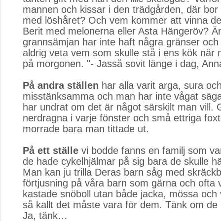
mannen och kissar i den trädgården, där bor
med löshåret? Och vem kommer att vinna de
Berit med melonerna eller Asta Hängeröv? Ä
grannsämjan har inte haft några gränser oc
aldrig veta vem som skulle stå i ens kök nä
på morgonen. "- Jasså sovit länge i dag, An
På andra ställen
har alla varit arga, sura och
misstänksamma och man har inte vågat säga 
har undrat om det är något särskilt man vill. 
nerdragna i varje fönster och små ettriga fox
morrade bara man tittade ut.
På ett ställe
vi bodde fanns en familj som var 
de hade cykelhjälmar på sig bara de skulle h
Man kan ju trilla Deras barn såg med skräck
förtjusning på våra barn som gärna och ofta 
kastade snöboll utan både jacka, mössa och v
så kallt det måste vara för dem. Tänk om de b
Ja, tänk…