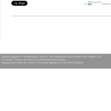
AV
ANNA B
Sourze [loggan] © Nättidningen Sourze, ett registrerat massmedium hos Radio- och
TV-verket. Sourze är också ett registrerat varumärke.
Databasens namn är Sourze. Ansvarig utgivare är Carl Olof Schlyter.