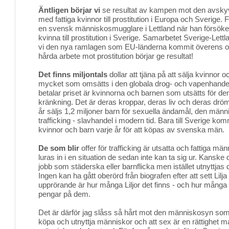
Äntligen börjar vi
se resultat av kampen mot den avsky
med fattiga kvinnor till prostitution i Europa och Sverige.
en svensk människosmugglare i Lettland när han försöker 
kvinna till prostitution i Sverige. Samarbetet Sverige-Lettl
vi den nya ramlagen som EU-länderna kommit överens o
hårda arbete mot prostitution börjar ge resultat!
Det finns miljontals
dollar att tjäna på att sälja kvinnor o
mycket som omsätts i den globala drog- och vapenhande
betalar priset är kvinnorna och barnen som utsätts för d
kränkning. Det är deras kroppar, deras liv och deras dr
år säljs 1,2 miljoner barn för sexuella ändamål, den män
trafficking - slavhandel i modern tid. Bara till Sverige k
kvinnor och barn varje år för att köpas av svenska män.
De som blir
offer för trafficking är utsatta och fattiga män
luras in i en situation de sedan inte kan ta sig ur. Kanske
jobb som städerska eller barnflicka men istället utnyttjas d
Ingen kan ha gått oberörd från biografen efter att sett Lil
upprörande är hur många Liljor det finns - och hur många
pengar på dem.
Det är därför jag slåss så hårt mot den människosyn som 
köpa och utnyttja människor och att sex är en rättighet m