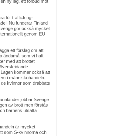
n ny lag, ett förbud mot
ra för trafficking-
ndel. Nu funderar Finland
 Sverige gör också mycket
ternationellt genom EU
gga ett förslag om att
la ändamål som vi haft
ker med att brottet
nsöverskridande
iga. Lagen kommer också att
a dem i människohandeln.
 de kvinnor som drabbats
nnländer jobbar Sverige 
gen av brott men förstås
ch barnens utsatta
handeln är mycket 
ätt som S-kvinnorna och