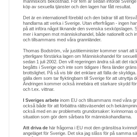
människors bekostnad. För fem år sedan införde Sverige e
köp av sexuella tjänster och den lagen har fått resultat.
Det är en internationell förebild och den bidrar till att försvå
handlarna att verka i Sverige. Utan efterfrågan - ingen ha
på att införa något liknande den svenska sexköpslagen.
mer i kampen mot människohandel, både nationellt och in
och tillsammans med våra grannländer.
Thomas Bodström, vår justitieminister kommer snart att lä
ytterligare förstärka lagen om Människohandel för sexuel
sedan 1 juli 2002. Den vill regeringen ändra så att det räc
begåtts i Sverige och inte som tidigare i flera länder grä
brottslighet. På så vis blir det enklare att fälla de skyld
gälla dem som tar flyktingbarn till Sverige för att utnyttj
Ändringen kommer också innebära ett starkare skydd för
och t.ex. vittnar.
I Sveriges arbete
inom EU och tillsammans med våra gra
också både för att förbättra rättsväsendet och bekämpnin
också med en av problemets grundorsaker: kvinnornas o
situation som gör dem sårbara för människohandlarna.
Att driva de
här frågorna i EU mot den gränslösa kvinno
angeläget för Sverige. Det ska jag slåss för på samma s