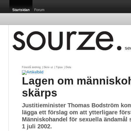
Startsidan
Forum
Föreslå ändring
| 
Skriv ut
| 
Tipsa
| 
Dela
Lagen om människo
skärps
Justitieminister Thomas Bodström kom
lägga ett förslag om att ytterligare fö
Människohandel för sexuella ändamål 
1 juli 2002.