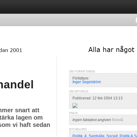
OM FÖRFATTAREN
Författare:
handel
Inger Segelström
OM ARTIKELN
Publicerad: 12 feb 2004 13:13
mer snart att
FAKTA
rstärka lagen om
Ingen faktatext angiven
föreslå
som vi haft sedan
NYCKELORD
Politik
,
&
,
Samhälle
,
Socialt
,
Politik & 