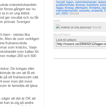
Socialt
,
lagen
,
människohandel
,
skärp
värda människohandeln 
justitieminister
,
thomas
,
bodström
,
kom
lägga
,
förslag
,
ytterligare
,
förstärka
,
la
 För första gången tas nu
människohandel
,
sexuella
,
ändamål
,
h
ta in en ung lettisk
juli
,
2002
| 
föreslå
and ger resultat och nu får
m prövad. Sveriges
PLATS
Artikeln är inte placerad.
föreslå
ch barn - nästan lika 
DELA ARTIKELN
ln. Men de som verkligen
Länk till artikeln:
enna fruktansvärda
ömmar som knäcks. Varje
niskohandel som kallas för
ommer mellan 200 och 500
niskor. De tvingas eller 
 drömde de om att få ett
e på ett fruktansvärt sätt.
ja 4-ever men det mest
 som är beredda att tjäna
säger att det är OK att
an kan ta sig på andra