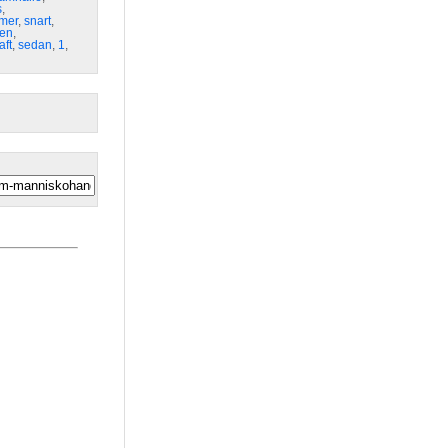
s
,
mer
,
snart
,
gen
,
aft
,
sedan
,
1
,