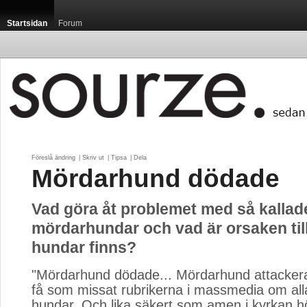
Startsidan
Forum
Föreslå ändring
| 
Skriv ut
| 
Tipsa
| 
Dela
Mördarhund dödade
Vad göra åt problemet med så kallad
mördarhundar och vad är orsaken till
hundar finns?
"Mördarhund dödade... Mördarhund attackera
få som missat rubrikerna i massmedia om alla
hundar. Och lika säkert som amen i kyrkan hö