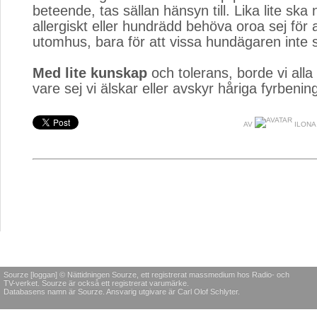
beteende, tas sällan hänsyn till. Lika lite sk
allergiskt eller hundrädd behöva oroa sej för a
utomhus, bara för att vissa hundägaren inte s
Med lite kunskap
och tolerans, borde vi all
vare sej vi älskar eller avskyr håriga fyrbenin
AV
ILONA
Sourze [loggan] © Nättidningen Sourze, ett registrerat massmedium hos Radio- och
TV-verket. Sourze är också ett registrerat varumärke.
Databasens namn är Sourze. Ansvarig utgivare är Carl Olof Schlyter.