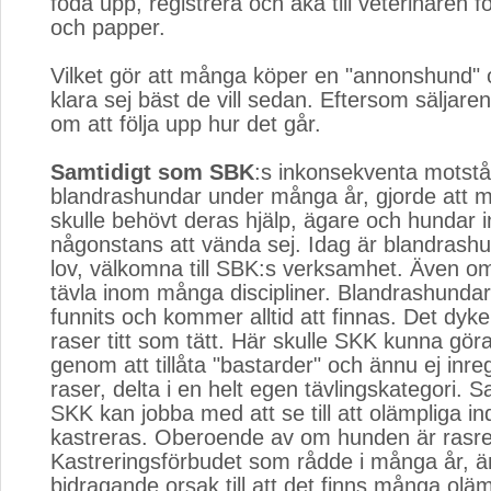
föda upp, registrera och åka till veterinären fö
och papper.
Vilket gör att många köper en "annonshund" o
klara sej bäst de vill sedan. Eftersom säljaren
om att följa upp hur det går.
Samtidigt som SBK
:s inkonsekventa motst
blandrashundar under många år, gjorde att
skulle behövt deras hjälp, ägare och hundar 
någonstans att vända sej. Idag är blandrashu
lov, välkomna till SBK:s verksamhet. Även om
tävla inom många discipliner. Blandrashundar 
funnits och kommer alltid att finnas. Det dyk
raser titt som tätt. Här skulle SKK kunna göra
genom att tillåta "bastarder" och ännu ej inre
raser, delta i en helt egen tävlingskategori. 
SKK kan jobba med att se till att olämpliga in
kastreras. Oberoende av om hunden är rasren
Kastreringsförbudet som rådde i många år, är
bidragande orsak till att det finns många olä