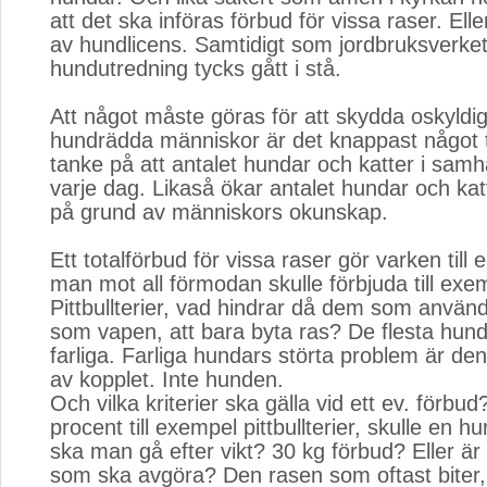
att det ska införas förbud för vissa raser. El
av hundlicens. Samtidigt som jordbruksverke
hundutredning tycks gått i stå.
Att något måste göras för att skydda oskyldi
hundrädda människor är det knappast något 
tanke på att antalet hundar och katter i samhä
varje dag. Likaså ökar antalet hundar och katt
på grund av människors okunskap.
Ett totalförbud för vissa raser gör varken till 
man mot all förmodan skulle förbjuda till exe
Pittbullterier, vad hindrar då dem som använ
som vapen, att bara byta ras? De flesta hundr
farliga. Farliga hundars störta problem är de
av kopplet. Inte hunden.
Och vilka kriterier ska gälla vid ett ev. förb
procent till exempel pittbullterier, skulle en h
ska man gå efter vikt? 30 kg förbud? Eller är 
som ska avgöra? Den rasen som oftast biter,