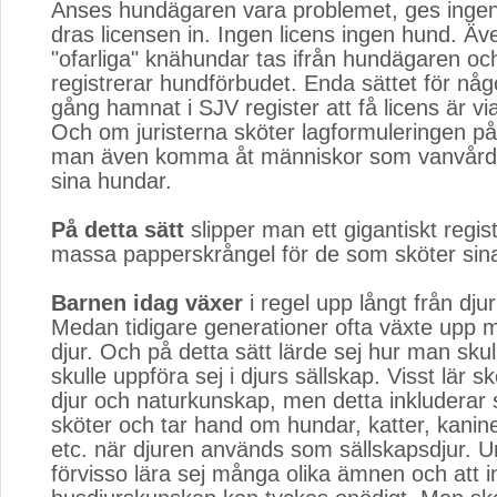
Anses hundägaren vara problemet, ges ingen 
dras licensen in. Ingen licens ingen hund. Ä
"ofarliga" knähundar tas ifrån hundägaren o
registrerar hundförbudet. Enda sättet för nå
gång hamnat i SJV register att få licens är v
Och om juristerna sköter lagformuleringen på 
man även komma åt människor som vanvård
sina hundar.
På detta sätt
slipper man ett gigantiskt regist
massa papperskrångel för de som sköter sin
Barnen idag växer
i regel upp långt från djur
Medan tidigare generationer ofta växte upp m
djur. Och på detta sätt lärde sej hur man skul
skulle uppföra sej i djurs sällskap. Visst lär s
djur och naturkunskap, men detta inkluderar 
sköter och tar hand om hundar, katter, kanine
etc. när djuren används som sällskapsdjur. 
förvisso lära sej många olika ämnen och att i