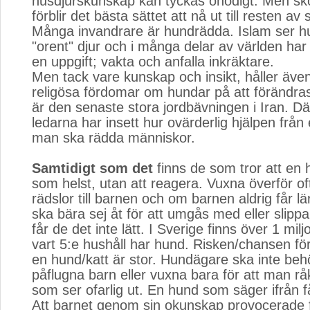
husdjurskunskap kan tyckas onödigt. Men sk
förblir det bästa sättet att nå ut till resten av
Många invandrare är hundrädda. Islam ser h
"orent" djur och i många delar av världen ha
en uppgift; vakta och anfalla inkräktare.
Men tack vare kunskap och insikt, håller äve
religösa fördomar om hundar på att förändra
är den senaste stora jordbävningen i Iran. Dä
ledarna har insett hur ovärderlig hjälpen från
man ska rädda människor.
Samtidigt som det
finns de som tror att en h
som helst, utan att reagera. Vuxna överför of
rädslor till barnen och om barnen aldrig får l
ska bära sej åt för att umgås med eller slippa
får de det inte lätt. I Sverige finns över 1 mil
vart 5:e hushåll har hund. Risken/chansen för
en hund/katt är stor. Hundägare ska inte beh
påflugna barn eller vuxna bara för att man r
som ser ofarlig ut. En hund som säger ifrån får
Att barnet genom sin okunskap provocerade