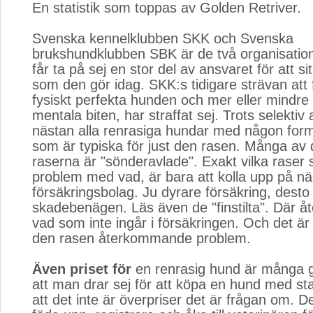
En statistik som toppas av Golden Retriver.
Svenska kennelklubben SKK och Svenska
brukshundklubben SBK är de två organisation
får ta på sej en stor del av ansvaret för att si
som den gör idag. SKK:s tidigare strävan att
fysiskt perfekta hunden och mer eller mindre 
mentala biten, har straffat sej. Trots selektiv 
nästan alla renrasiga hundar med någon form
som är typiska för just den rasen. Många av
raserna är "sönderavlade". Exakt vilka raser
problem med vad, är bara att kolla upp på n
försäkringsbolag. Ju dyrare försäkring, dest
skadebenägen. Läs även de "finstilta". Där åt
vad som inte ingår i försäkringen. Och det är i
den rasen återkommande problem.
Även priset för
en renrasig hund är många g
att man drar sej för att köpa en hund med st
att det inte är överpriser det är frågan om. De