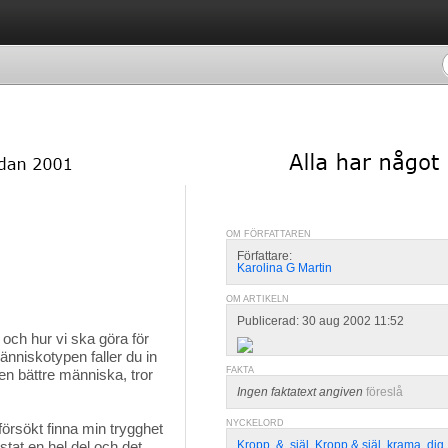
OM FÖRFATTAREN
Författare:
Karolina G Martin
OM ARTIKELN
Publicerad: 30 aug 2002 11:52
ch hur vi ska göra för 
nniskotypen faller du in
FAKTA
en bättre människa, tror
Ingen faktatext angiven
föreslå
NYCKELORD
försökt finna min trygghet
tat en hel del och det
Kropp
,
&
,
själ
,
Kropp & själ
,
krama
,
dig