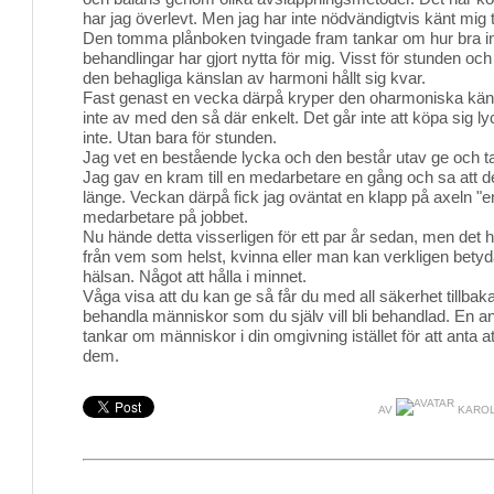
har jag överlevt. Men jag har inte nödvändigtvis känt mig til
Den tomma plånboken tvingade fram tankar om hur bra 
behandlingar har gjort nytta för mig. Visst för stunden och
den behagliga känslan av harmoni hållt sig kvar.
Fast genast en vecka därpå kryper den oharmoniska känsl
inte av med den så där enkelt. Det går inte att köpa sig ly
inte. Utan bara för stunden.
Jag vet en bestående lycka och den består utav ge och t
Jag gav en kram till en medarbetare en gång och sa att de
länge. Veckan därpå fick jag oväntat en klapp på axeln "e
medarbetare på jobbet.
Nu hände detta visserligen för ett par år sedan, men det hå
från vem som helst, kvinna eller man kan verkligen bety
hälsan. Något att hålla i minnet.
Våga visa att du kan ge så får du med all säkerhet tillbaka
behandla människor som du själv vill bli behandlad. En a
tankar om människor i din omgivning istället för att anta a
dem.
AV
KAROL