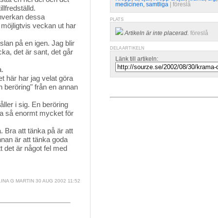
medicinen
,
samtliga
| 
föreslå
lfredställd.
inverkan dessa
PLATS
 möjligtvis veckan ut har
Artikeln är inte placerad.
föreslå
an på en igen. Jag blir
DELA ARTIKELN
cka, det är sant, det går
Länk till artikeln:
a.
t här har jag velat göra
n beröring" från en annan
ller i sig. En beröring
da så enormt mycket för
. Bra att tänka på är att
nnan är att tänka goda
tt det är något fel med
INA G MARTIN
30 AUG 2002 11:52