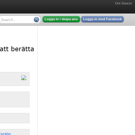
Om Sourze
Logga in / skapa anv.
Logga in med Facebook
,
lycklig
,