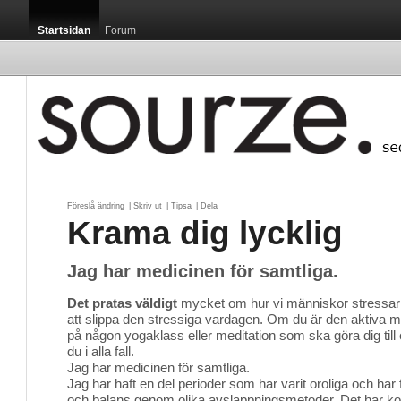
Startsidan
Forum
Föreslå ändring
| 
Skriv ut
| 
Tipsa
| 
Dela
Krama dig lycklig
Jag har medicinen för samtliga.
Det pratas väldigt
mycket om hur vi människor stressar o
att slippa den stressiga vardagen. Om du är den aktiva mä
på någon yogaklass eller meditation som ska göra dig till 
du i alla fall.
Jag har medicinen för samtliga.
Jag har haft en del perioder som har varit oroliga och har 
och balans genom olika avslappningsmetoder. Det har kos