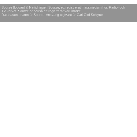
Sourze [loggan] © Nättidningen Sourze, ett registrerat massmedium hos Radio- och
TV-verket. Sourze är också ett registrerat varumärke.
Databasens namn är Sourze. Ansvarig utgivare är Carl Olof Schlyter.