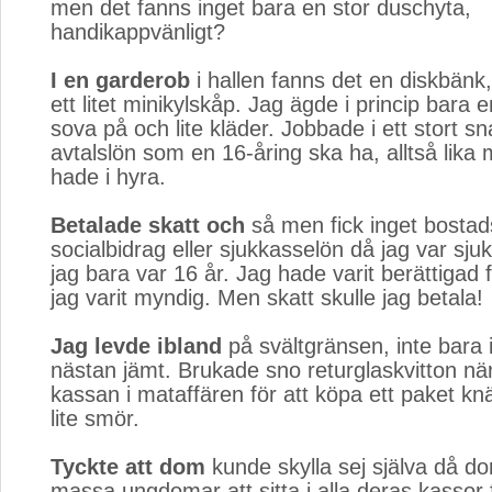
men det fanns inget bara en stor duschyta,
handikappvänligt?
I en garderob
i hallen fanns det en diskbänk,
ett litet minikylskåp. Jag ägde i princip bara
sova på och lite kläder. Jobbade i ett stort s
avtalslön som en 16-åring ska ha, alltså lika
hade i hyra.
Betalade skatt och
så men fick inget bostads
socialbidrag eller sjukkasselön då jag var sjuk
jag bara var 16 år. Jag hade varit berättigad 
jag varit myndig. Men skatt skulle jag betala!
Jag levde ibland
på svältgränsen, inte bara i
nästan jämt. Brukade sno returglaskvitton när 
kassan i mataffären för att köpa ett paket k
lite smör.
Tyckte att dom
kunde skylla sej själva då do
massa ungdomar att sitta i alla deras kassor 