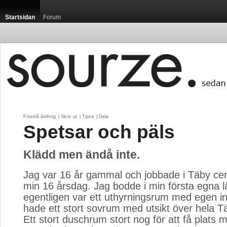
Startsidan
Forum
Föreslå ändring
| 
Skriv ut
| 
Tipsa
| 
Dela
Spetsar och päls
Klädd men ändå inte.
Jag var 16 år gammal och jobbade i Täby ce
min 16 årsdag. Jag bodde i min första egna 
egentligen var ett uthyrningsrum med egen i
hade ett stort sovrum med utsikt över hela 
Ett stort duschrum stort nog för att få plats 