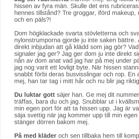
hissen av fyra män. Skulle det ens rubriceras
hennes tillstånd? Tre groggar, iförd makeup,
och en päls?!
Dom högklackade svarta stövletterna och sva
nylonstrumporna gjorde ju inte saken bättre. 
direkt inbjudan att gå klädd som jag gör? Vad 
signaler jag ger? Jag ger dom ju inte direkt 
nån av dom anat vad jag har på mej under p
jag nog varit ett lovligt byte. När hissen stan
snabbt förbi deras busvisslingar och rop. En
mej, han tar tag i mitt hår och nu blir jag rikti
Du luktar gott
säjer han. Ge mej dit nummer 
träffas, bara du och jag. Snubblar ut i kvällsm
min egen port för att ta hissen upp. Jag är va
säja svettig när jag kommer upp till min egen
stänger dörren bakom mej.
På med kläder
och sen tillbaka hem till kompi