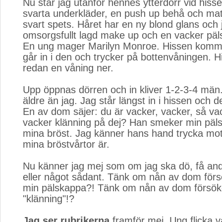
Nu står jag utanför hennes ytterdörr vid hisse
svarta underkläder, en push up behå och mat
svart spets. Håret har en ny blond glans och 
omsorgsfullt lagd make up och en vacker päl
En ung mager Marilyn Monroe. Hissen komm
går in i den och trycker på bottenvåningen. 
redan en våning ner.
Upp öppnas dörren och in kliver 1-2-3-4 män.
äldre än jag. Jag står längst in i hissen och de
En av dom säjer: du är vacker, vacker, så va
vacker klänning på dej? Han smeker min päl
mina bröst. Jag känner hans hand trycka mot
mina bröstvårtor är.
Nu känner jag mej som om jag ska dö, få a
eller något sådant. Tänk om nån av dom förs
min pälskappa?! Tänk om nån av dom försök
"klänning"!?
Jag ser rubrikerna
framför mej. Ung flicka vå