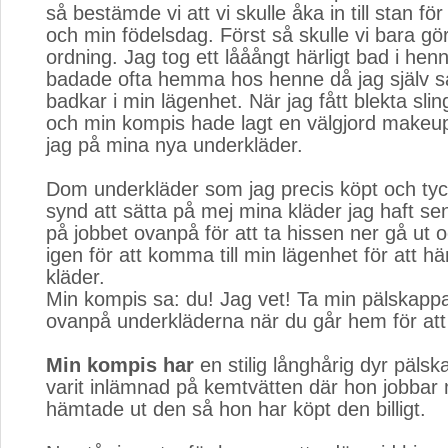
så bestämde vi att vi skulle åka in till stan fö
och min födelsdag. Först så skulle vi bara gör
ordning. Jag tog ett lååångt härligt bad i he
badade ofta hemma hos henne då jag själv s
badkar i min lägenhet. När jag fått blekta sling
och min kompis hade lagt en välgjord makeu
jag på mina nya underkläder.
Dom underkläder som jag precis köpt och tyc
synd att sätta på mej mina kläder jag haft se
på jobbet ovanpå för att ta hissen ner gå ut 
igen för att komma till min lägenhet för att h
kläder.
Min kompis sa: du! Jag vet! Ta min pälskapp
ovanpå underkläderna när du går hem för att
Min kompis har
en stilig långhårig dyr päls
varit inlämnad på kemtvätten där hon jobbar
hämtade ut den så hon har köpt den billigt.