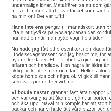
undermåliga löner. Mataffären sa att dom gär
mera i lön men att det var facket som sagt att
ha minilön! Det var tufft!
Hade inte ens
pengar till månadskort utan br
lifta eller tjyvåka på Roslagsbanan där kondu
han ifatt en när man bytte vagn hela tiden.
Nu hade jag
fått ett presentkort i en klädaffä
i födelsedagspresent och jag beslöt mej för a
nya underkläder. Efter jobbet så gick jag och 
affären och handlade. Hon några år äldre än
riktig lön köpte smink och Jane Hellens blond
köpte hon pizza och några öl. Vi gick till hen
som var i porten bredvid min.
Vi bodde nästan
grannar fast åtta trappor upp
och var tvungna att åka ner, gå ut ur porten o
och åka upp. Nåväl min kompis har ett stor
badkar och när vi hade ätit våra pizzor och dr