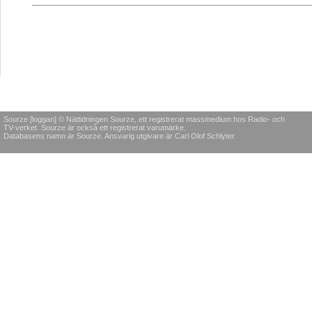
Sourze [loggan] © Nättidningen Sourze, ett registrerat massmedium hos Radio- och
TV-verket. Sourze är också ett registrerat varumärke.
Databasens namn är Sourze. Ansvarig utgivare är Carl Olof Schlyter.