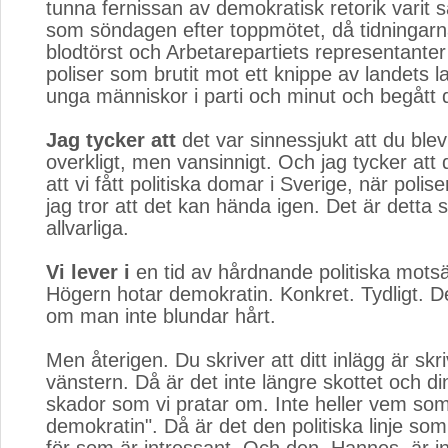
tunna fernissan av demokratisk retorik varit 
som söndagen efter toppmötet, då tidningarna
blodtörst och Arbetarepartiets representanter 
poliser som brutit mot ett knippe av landets l
unga människor i parti och minut och begått 
Jag tycker att
det var sinnessjukt att du blev 
overkligt, men vansinnigt. Och jag tycker att 
att vi fått politiska domar i Sverige, när polis
jag tror att det kan hända igen. Det är detta 
allvarliga.
Vi lever i
en tid av hårdnande politiska motsät
Högern hotar demokratin. Konkret. Tydligt. D
om man inte blundar hårt.
Men återigen. Du skriver att ditt inlägg är skri
vänstern. Då är det inte längre skottet och di
skador som vi pratar om. Inte heller vem som
demokratin". Då är det den politiska linje so