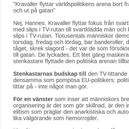
"Kravaller flyttar världspolitikens arena bort f
och ut på gatan"
Nej, Hannes. Kravaller flyttar fokus från sva
med slips i TV-rutan till svartklädda män och
slips i TV-rutan. Tiotusentals människor dem
torsdag, fredag och lördag, bar banderoller, 
tåget, skrek slagord - det var de som försökte
till gatan. De lyckades. Ett litet gäng masker
stenkastare flyttade den politiska arenan tillba
Stenkastarnas budskap till
den TV-tittande 
densamma som pompösa EU-politikers: politi
tittar på - inte något man gör.
För en vänster
som inser att människors bre
organisering är det som gör skillnad, är den i
elitism som präglar den anarkistiska och aut
lika välgörande som hemorrojder.