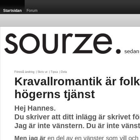
Startsidan
Forum
Föreslå ändring
| 
Skriv ut
| 
Tipsa
| 
Dela
Kravallromantik är folk
högerns tjänst
Hej Hannes.
Du skriver att ditt inlägg är skrivet f
Jag är inte vänstern. Du är inte väns
Men jag är
en del av en vänster som vill och 