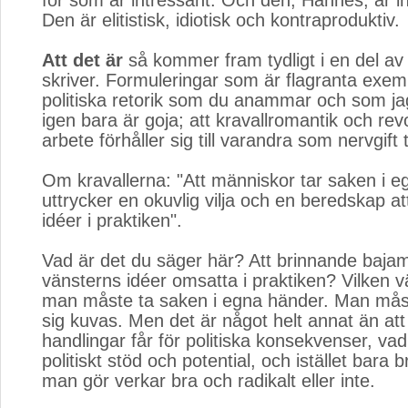
för som är intressant. Och den, Hannes, är in
Den är elitistisk, idiotisk och kontraproduktiv.
Att det är
så kommer fram tydligt i en del av 
skriver. Formuleringar som är flagranta exem
politiska retorik som du anammar och som ja
igen bara är goja; att kravallromantik och rev
arbete förhåller sig till varandra som nervgift t
Om kravallerna: "Att människor tar saken i e
uttrycker en okuvlig vilja och en beredskap a
idéer i praktiken".
Vad är det du säger här? Att brinnande bajam
vänsterns idéer omsatta i praktiken? Vilken v
man måste ta saken i egna händer. Man måst
sig kuvas. Men det är något helt annat än att 
handlingar får för politiska konsekvenser, vad
politiskt stöd och potential, och istället bara 
man gör verkar bra och radikalt eller inte.