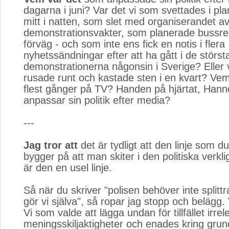
dagarna i juni? Var det vi som svettades i p
mitt i natten, som slet med organiserandet a
demonstrationsvakter, som planerade bussreso
förväg - och som inte ens fick en notis i flera
nyhetssändningar efter att ha gått i de störst
demonstrationerna någonsin i Sverige? Eller
rusade runt och kastade sten i en kvart? Vem
flest gånger på TV? Handen på hjärtat, Han
anpassar sin politik efter media?
---
Jag tror att
det är tydligt att den linje som du
bygger på att man skiter i den politiska verkl
är den en usel linje.
Så när du skriver "polisen behöver inte splittr
gör vi själva", så ropar jag stopp och belägg.
Vi som valde att lägga undan för tillfället irrel
meningsskiljaktigheter och enades kring gru