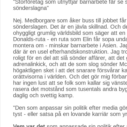
"Storföretag som utnyttjar barnarbete får se s
sönderslagna"
Nej. Medborgare som åker buss till jobbet får
sönderslagen. Det är en jävla skillnad. Och d
ohyggligt grumlig världsbild som säger att e
Donalds-ruta - en ruta som Elin får sopa und
montera om - minskar barnarbete i Asien. Jag 
där är en usel efterhandskonstruktion. Jag tro
roligt för en del att slå sönder affärer, att det
adrenalinkick, och att de som slog sönder M
högaktligen sket i att det snarare försvårar
orättvisorna i världen. Och det gör mig förba
har ingen lust att se folk som kallar sig vän
rasera det motstånd som tusentals andra byg
daglig och svettig kamp.
"Den som anpassar sin politik efter media gör 
tyst - eller satsa på en lovande karriär som yr
Vem var det
som anpassade sin politik efter 