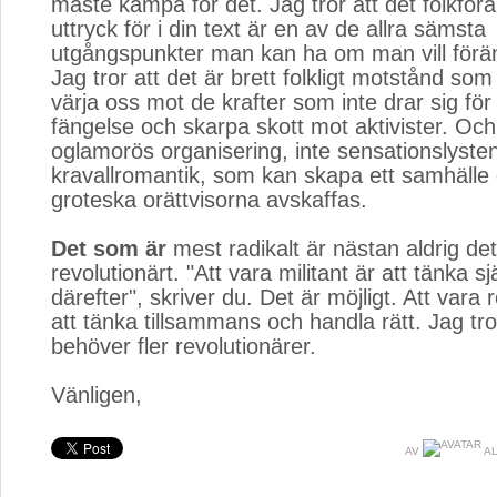
måste kämpa för det. Jag tror att det folkför
uttryck för i din text är en av de allra sämsta
utgångspunkter man kan ha om man vill förän
Jag tror att det är brett folkligt motstånd som
värja oss mot de krafter som inte drar sig för
fängelse och skarpa skott mot aktivister. Och 
oglamorös organisering, inte sensationslyste
kravallromantik, som kan skapa ett samhälle
groteska orättvisorna avskaffas.
Det som är
mest radikalt är nästan aldrig de
revolutionärt. "Att vara militant är att tänka s
därefter", skriver du. Det är möjligt. Att vara 
att tänka tillsammans och handla rätt. Jag tro
behöver fler revolutionärer.
Vänligen,
AV
AL