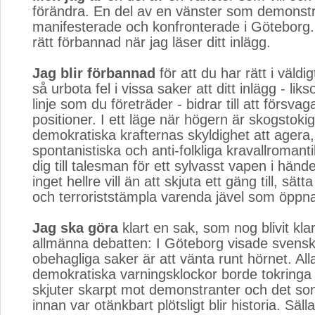
förändra. En del av en vänster som demonst
manifesterade och konfronterade i Göteborg. 
rätt förbannad när jag läser ditt inlägg.
Jag blir förbannad
för att du har rätt i väldi
så urbota fel i vissa saker att ditt inlägg - lik
linje som du företräder - bidrar till att försva
positioner. I ett läge när högern är skogstoki
demokratiska krafternas skyldighet att agera,
spontanistiska och anti-folkliga kravallroman
dig till talesman för ett sylvasst vapen i hän
inget hellre vill än att skjuta ett gäng till, sätt
och terroriststämpla varenda jävel som öppna
Jag ska göra
klart en sak, som nog blivit klar
allmänna debatten: I Göteborg visade svensk p
obehagliga saker är att vänta runt hörnet. All
demokratiska varningsklockor borde tokringa 
skjuter skarpt mot demonstranter och det s
innan var otänkbart plötsligt blir historia. Säl