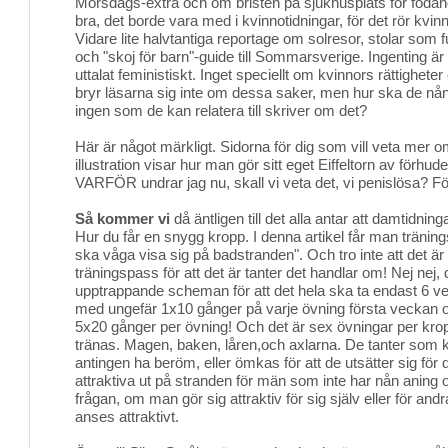
Morsdags-extra och om bristen på sjukhusplats för födand
bra, det borde vara med i kvinnotidningar, för det rör kvinn
Vidare lite halvtantiga reportage om solresor, stolar som 
och "skoj för barn"-guide till Sommarsverige. Ingenting är s
uttalat feministiskt. Inget speciellt om kvinnors rättighete
bryr läsarna sig inte om dessa saker, men hur ska de nå
ingen som de kan relatera till skriver om det?
Här är något märkligt. Sidorna för dig som vill veta mer
illustration visar hur man gör sitt eget Eiffeltorn av förhud
VARFÖR undrar jag nu, skall vi veta det, vi penislösa? Fö
Så kommer vi
då äntligen till det alla antar att damtidnin
Hur du får en snygg kropp. I denna artikel får man träni
ska våga visa sig på badstranden". Och tro inte att det ä
träningspass för att det är tanter det handlar om! Nej nej,
upptrappande scheman för att det hela ska ta endast 6 vec
med ungefär 1x10 gånger på varje övning första veckan o
5x20 gånger per övning! Och det är sex övningar per kr
tränas. Magen, baken, låren,och axlarna. De tanter som k
antingen ha beröm, eller ömkas för att de utsätter sig för d
attraktiva ut på stranden för män som inte har nån aning 
frågan, om man gör sig attraktiv för sig själv eller för an
anses attraktivt.