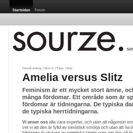
Startsidan
Forum
Föreslå ändring
| 
Skriv ut
| 
Tipsa
| 
Dela
Amelia versus Slitz
Feminism är ett mycket stort ämne, och
många fördomar. Ett område som är spec
fördomar är tidningarna. De typiska d
de typiska herrtidningarna.
Vi anser oss
alla vara experter, och utan att någonsin ens 
vet vi att den är fylld av sexistisk smörja och utan att ha l
tidningen är skriven av patetiska tanter som ger tips på 