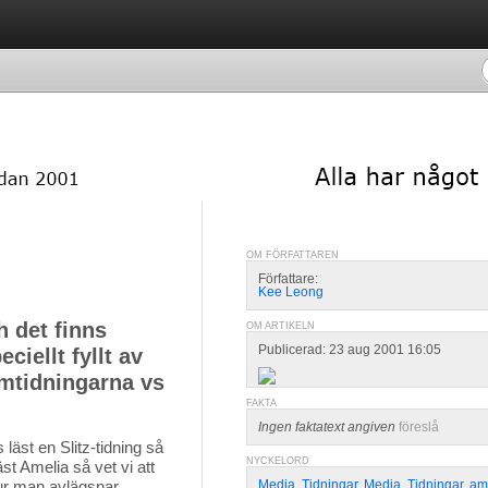
OM FÖRFATTAREN
Författare:
Kee Leong
 det finns
OM ARTIKELN
Publicerad: 23 aug 2001 16:05
iellt fyllt av
amtidningarna vs
FAKTA
Ingen faktatext angiven
föreslå
läst en Slitz-tidning så 
NYCKELORD
äst Amelia så vet vi att
hur man avlägsnar
Media
,
Tidningar
,
Media
,
Tidningar
,
am