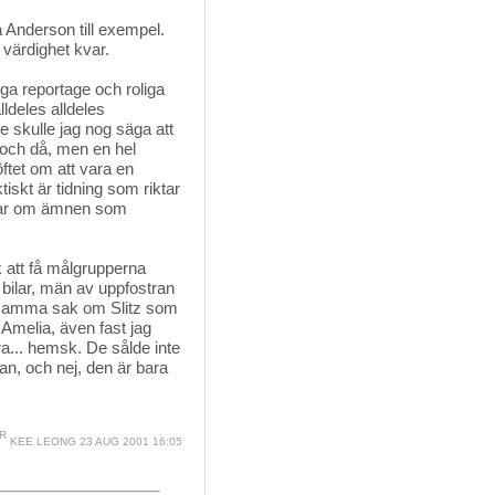
Anderson till exempel. 
värdighet kvar.
tiga reportage och roliga
ldeles alldeles
e skulle jag nog säga att
 och då, men en hel
öftet om att vara en
tiskt är tidning som riktar
ndlar om ämnen som
k att få målgrupperna 
 bilar, män av uppfostran
 samma sak om Slitz som
l Amelia, även fast jag
ra... hemsk. De sålde inte
an, och nej, den är bara
KEE LEONG
23 AUG 2001 16:05