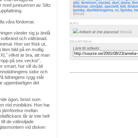
slitz
,
feminism
,
mycket
,
stort
,
ämne
,
fin
er med juninumren av Slitz
fördomar
,
område
,
speciellt
,
fyllt
,
fördo
uppfattning.
typiska
,
damtidningarna
,
vs
,
typiska
,
he
föreslå
lla våra fördomar.
PLATS
Artikeln är inte placerad.
föreslå
ningen vänder sig ju ändå 
r solbränd och vältränad.
DELA ARTIKELN
nimal. Hon ser frisk ut,
Länk till artikeln:
liten bild på en mullig
XL" vilket är bra, att man
ropp på sex veckor".
smart, hur vill du bli
innotidningens sidor och
å tidningens rygg står
är uppenbarligen det
nde ögon, bröst som 
en röd minibikini. Hon har
n jämförelse mellan
aflickans lår är inte helt
till de välinoljade
 glasmontern vid disken