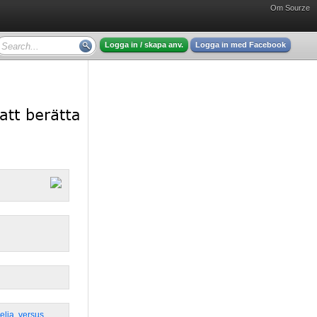
Om Sourze
Logga in / skapa anv.
Logga in med Facebook
elia
,
versus
,