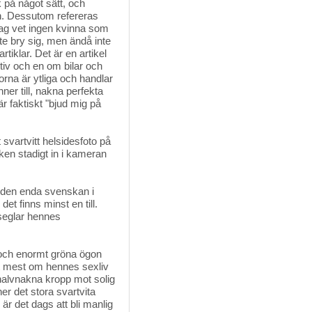
k på något sätt, och
n. Dessutom refereras
 Jag vet ingen kvinna som
inte bry sig, men ändå inte
rtiklar. Det är en artikel
iv och en om bilar och
orna är ytliga och handlar
ner till, nakna perfekta
r faktiskt "bjud mig på
svartvitt helsidesfoto på 
ken stadigt in i kameran
r den enda svenskan i
et finns minst en till.
 seglar hennes
 och enormt gröna ögon 
st mest om hennes sexliv
 halvnakna kropp mot solig
er det stora svartvita
 är det dags att bli manlig