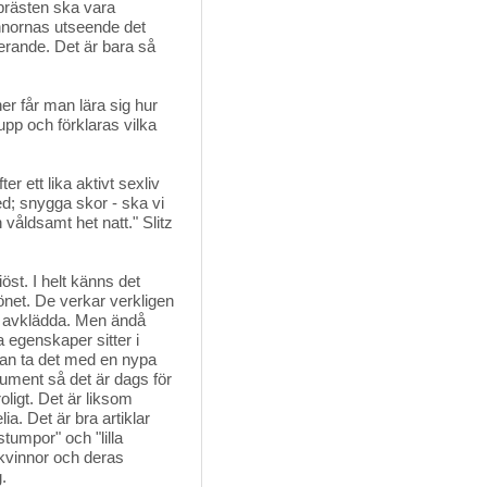
 prästen ska vara
innornas utseende det
ifierande. Det är bara så
r får man lära sig hur 
upp och förklaras vilka
 ett lika aktivt sexliv
ed; snygga skor - ska vi
våldsamt het natt." Slitz
iöst. I helt känns det
önet. De verkar verkligen
h avklädda. Men ändå
egenskaper sitter i
kan ta det med en nypa
rgument så det är dags för
oligt. Det är liksom
ia. Det är bra artiklar
stumpor" och "lilla
kvinnor och deras
.