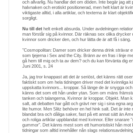
och allvarlig. Nu handlar det om döden. Inte begär jag att
halvnaken och erotiskt positionerad, men helt klart är kv
viktigaste alltid, i alla artiklar, och texterna är klart objekt
sorgligt.
Nu till det
helt enkelt absurda. Under avdelningen relatione
man förstår sig på kvinnor. Där räknas sex olika drycker 
kvinnor som dricker den, och hur lätta de är att få i säng.
"Cosmopolitan: Damer som dricker denna drink strävar efter
som tjejerna i Sex and the City. Bränn av en fras i linje m
gå hem till mig och ta av dem? och du kan förvänta dig en 
Juni 2001, s. 24
Ja, jag tror knappast att det är seriöst, det känns rätt oser
faktiskt som om hela tidningen driver med det kvinnliga k
uppskatta kvinnors... kroppar. Så länge de är snygga oc
känns det som ett hån under ytan. Som om mäns främsta 
tanken och talangerna. Kvinnor är kroppar. Objekt. Man 
salt, att debatten har gått och grävt ner sig i sina egna a
lite humor. Men Slitz behöver en hel hink salt. Det är inte r
blandat bra och dåliga saker, fast på ett annat sätt än Amel
och roliga artiklar uppblandat med kvinnor. Eller snarare "
gummor". Det känns mest som ett humoristiskt hån mot 
tidningar som alltid innehåller nån slags relationsavdelning