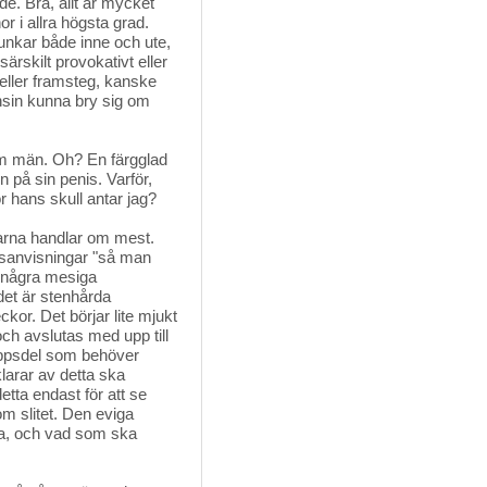
e. Bra, allt är mycket
or i allra högsta grad.
funkar både inne och ute,
ärskilt provokativt eller
r eller framsteg, kanske
nsin kunna bry sig om
 om män. Oh? En färgglad
en på sin penis. Varför,
r hans skull antar jag?
garna handlar om mest. 
ngsanvisningar "så man
r några mesiga
 det är stenhårda
kor. Det börjar lite mjukt
ch avslutas med upp till
oppsdel som behöver
larar av detta ska
etta endast för att se
om slitet. Den eviga
dra, och vad som ska