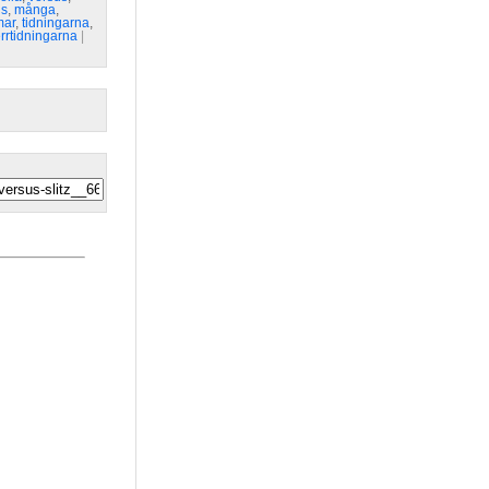
ns
,
många
,
mar
,
tidningarna
,
rrtidningarna
| 