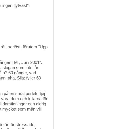
ngen flytväst". 
rätt seriöst, förutom "Upp
gånger TM , Juni 2001". 
la slogan som inte får
råta? 60 gånger, vad
n, aha, Slitz fyller 60
nen på en smal perfekt tjej
ll vara dem och killarna för
ll damtidningar och aldrig
lika mycket som män vill
 är för stressade, 