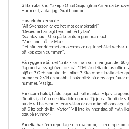
Slitz rubrik är
"Skepp Ohoj! Sjöjungfrun Amanda behöver i
Harmlöst, antar jag. Grabbhumor.
Huvudrubrikerna är:
"Alf Svensson är ett hot mot demokratin!"
"Depeche har lagt heroinet på hyllan"
"Samlevnad - Upp på kopiatorn gumman" och
"Vansinnet på Le Mans"
Det här var däremot en överraskning. Innehållet verkar ju 
på kopiatorn gumman".
På ryggen står
det "Slitz - för män som har gjort det 60 
Jag undrar svagt över det där "TM" är detta deras officiel
stjälas? Och hur ska det tolkas? Ska man skratta eller g
menar de? Vid en snabb tillbakablick på omslaget fattar ma
nummer. Vitsigt...
Hur som helst
, både tjejer och killar antas vilja vila ögo
för att vilja köpa de olika tidningarna. Tjejerna för att de vi
att de vill ha dem. Ytterst sällan är det män på omslaget ti
på Slitz och dylikt. Varför? Vill inte kvinnor titta på män 
titta på kvinnor?
Amelia har fem
reportage om mammor, till exempel om de