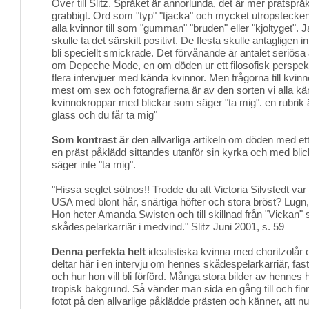
Över till Slitz. Språket är annorlunda, det är mer pratsprå
grabbigt. Ord som "typ" "tjacka" och mycket utropstecke
alla kvinnor till som "gumman" "bruden" eller "kjoltyget".
skulle ta det särskilt positivt. De flesta skulle antagligen 
bli speciellt smickrade. Det förvånande är antalet seriösa a
om Depeche Mode, en om döden ur ett filosofisk perspekt
flera intervjuer med kända kvinnor. Men frågorna till kvinn
mest om sex och fotografierna är av den sorten vi alla kän
kvinnokroppar med blickar som säger "ta mig". en rubrik ä
glass och du får ta mig"
Som kontrast är
den allvarliga artikeln om döden med ett 
en präst påklädd sittandes utanför sin kyrka och med blic
säger inte "ta mig".
"Hissa seglet sötnos!! Trodde du att Victoria Silvstedt va
USA med blont hår, snärtiga höfter och stora bröst? Lugn, d
Hon heter Amanda Swisten och till skillnad från "Vickan"
skådespelarkarriär i medvind." Slitz Juni 2001, s. 59
Denna perfekta helt
idealistiska kvinna med choritzolår
deltar här i en intervju om hennes skådespelarkarriär, fa
och hur hon vill bli förförd. Många stora bilder av hennes
tropisk bakgrund. Så vänder man sida en gång till och finn
fotot på den allvarlige påklädde prästen och känner, att nu