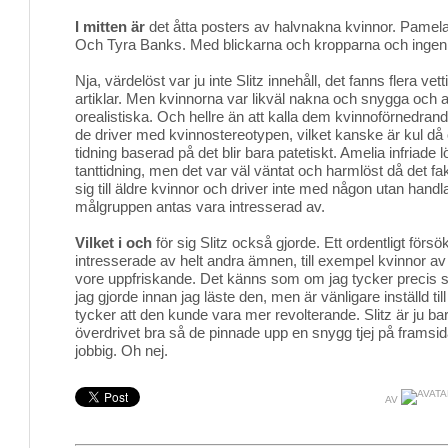
I mitten är
det åtta posters av halvnakna kvinnor. Pamela 
Och Tyra Banks. Med blickarna och kropparna och ingen 
Nja, värdelöst var ju inte Slitz innehåll, det fanns flera vet
artiklar. Men kvinnorna var likväl nakna och snygga och al
orealistiska. Och hellre än att kalla dem kvinnoförnedrand
de driver med kvinnostereotypen, vilket kanske är kul då
tidning baserad på det blir bara patetiskt. Amelia infriade l
tanttidning, men det var väl väntat och harmlöst då det fak
sig till äldre kvinnor och driver inte med någon utan ha
målgruppen antas vara intresserad av.
Vilket i och
för sig Slitz också gjorde. Ett ordentligt försö
intresserade av helt andra ämnen, till exempel kvinnor av
vore uppfriskande. Det känns som om jag tycker precis
jag gjorde innan jag läste den, men är vänligare inställd til
tycker att den kunde vara mer revolterande. Slitz är ju ba
överdrivet bra så de pinnade upp en snygg tjej på framsid
jobbig. Oh nej.
AV