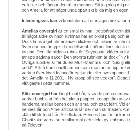
celluliter och fångar den rätta mannen. Så jag slog mig n
och Amelia för att någorlunda opartiskt bilda mig en egen 
Inledningsvis kan vi
konstatera att omslagen bekräftar a
Amelias covergirl är
en smal kvinna i trettioårsåldern tid
till något äldre kvinnor. Kvinnan har en bikini på sig och ä
Dock finns inget utmanande i blicken och bikinin är inte mi
även om hon är typiskt modellsmal. I hörnet finns dock en 
kvinna. Den lilla bildens rubrik är "Snyggaste kläderna för 
tar upp sådana saker. Den största rubriken är dock "Ny k
Övriga rubriker är "är du en Multi-Mamma" och "Sexig eller 
sedd". Alltså traditionellt ämnen som man antar upptar kv
varken överdrivet kvinnoförtryckande eller nyskapande. P
det "Amelia nr 11 2001 - Ny kropp på sex veckor". Detta 
viktigaste i detta nummer.
Slitz covergirl har
långt blont hår, lysande gröna utmana
verkar bubbla ut från det platta pappret, knappt täckta av 
händerna mellan benen och är smal och totalt felfri. Vid e
hennes lår och Ameliaflickans lår ser man skillnaden. Ameli
släta till skillnad från Slitzflickan. Hennes hud för tankarna 
Choritzokorvarna som rullar runt och steks gyllenbruna i
på 7eleven.