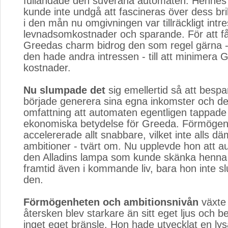
fulländade den suveräna automaten. Hennes
kunde inte undgå att fascineras över dess bril
i den mån nu omgivningen var tillräckligt intr
levnadsomkostnader och sparande. För att få
Greedas charm bidrog den som regel gärna -
den hade andra intressen - till att minimera 
kostnader.
Nu slumpade det
sig emellertid så att bespa
började generera sina egna inkomster och de
omfattning att automaten egentligen tappade
ekonomiska betydelse för Greeda. Förmögenh
accelererade allt snabbare, vilket inte alls
ambitioner - tvärt om. Nu upplevde hon att au
den Alladins lampa som kunde skänka henna 
framtid även i kommande liv, bara hon inte sl
den.
Förmögenheten och ambitionsnivån
växte 
återsken blev starkare än sitt eget ljus och 
inget eget bränsle. Hon hade utvecklat en ly