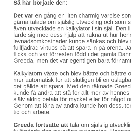
Så här började
den:
Det var en
gång en liten charmig varelse som
gärna talade om själslig utveckling och som
även utvecklade en kalkylator i sin själ. Den li
lärde sig med dess hjälp att räkna ut hur he
levnadsomkostnader kunde sänkas och blev til
fullfjädrad virtuos på att spara in på örena. J
flicka och var förresten född i det gamla Da
Greeda, men det var egentligen bara förnam
Kalkylatorn växte och blev bättre och bättre
mer automatisk för att slutligen bli en oslagb
det gällde att spara. Med den räknade Greed
kunde få andra att stå för allt mer av hennes 
själv aldrig betala för mycket eller för något o
Genom att låna av andra kunde hon dessut
tid och arbete.
Greeda fortsatte att
tala om själslig utveckl