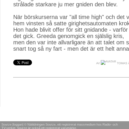
strålade starkare ju mer gniden den blev.
När börskurserna var "all time high" och det v
hem vinsten så satte girighetsautomaten kro
Hon hade blivit offer för sitt gnidande - varfö
det gick. Greeda genomgick en själslig kris,
men den var inte allvarligare än att talet om sj
snart tog så ny fart - men det är ett helt annat
AV
TOMAS 
Sourze [loggan] © Nättidningen Sourze, ett registrerat massmedium hos Radio- och
TV-verket. Sourze är också ett registrerat varumärke.