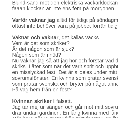
Blund-sand mot den elektriska väckarklockans 
faaan klockan är inte ens fem på morgonen.
Varför vaknar jag
alltid för tidigt på söndagm
oftast inte behöver vara på jobbet förrän tidi
Vaknar och vaknar
, det kallas väcks.
Vem är det som skriker?
Är det någon som är sjuk?
Någon som är i nöd?
Nu vaknar jag så att jag hör och förstår vad 
skriks. Låter som när det varit sprit och uppb
en misslyckad fest. Det är alldeles under mitt
sovrumsfönster. En kvinna som pratar sven
som pratar svenska och bryter på något anna
På väg hem från en fest?
Kvinnan skriker i
falsett.
Jag tar mej ur sängen och går mot mitt sovr
drar undan gardinen. En lång kvinna med lång