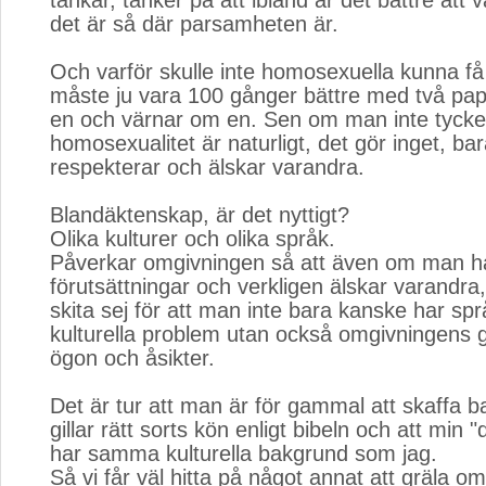
tankar, tänker på att ibland är det bättre att 
det är så där parsamheten är.
Och varför skulle inte homosexuella kunna f
måste ju vara 100 gånger bättre med två pap
en och värnar om en. Sen om man inte tycker
homosexualitet är naturligt, det gör inget, b
respekterar och älskar varandra.
Blandäktenskap, är det nyttigt?
Olika kulturer och olika språk.
Påverkar omgivningen så att även om man h
förutsättningar och verkligen älskar varandra
skita sej för att man inte bara kanske har sp
kulturella problem utan också omgivningens
ögon och åsikter.
Det är tur att man är för gammal att skaffa 
gillar rätt sorts kön enligt bibeln och att min 
har samma kulturella bakgrund som jag.
Så vi får väl hitta på något annat att gräla om