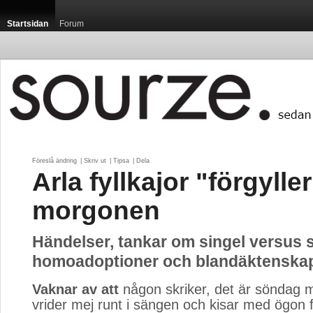
Startsidan
Forum
Föreslå ändring
| 
Skriv ut
| 
Tipsa
| 
Dela
Arla fyllkajor "förgyller
morgonen
Händelser, tankar om singel versus
homoadoptioner och blandäktenskap
Vaknar av att
någon skriker, det är söndag m
vrider mej runt i sängen och kisar med ögon f