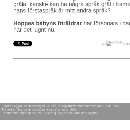
gräla, kanske kan ha några språk gräl i fram
hans förstaspråk är mitt andra språk?
Hoppas babyns föräldrar
har försonats i da
har det lugnt nu.
AV
SUZA
Sourze [loggan] © Nättidningen Sourze, ett registrerat massmedium hos Radio- och
TV-verket. Sourze är också ett registrerat varumärke.
Databasens namn är Sourze. Ansvarig utgivare är Carl Olof Schlyter.