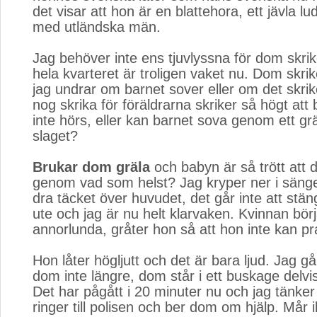
det visar att hon är en blattehora, ett jävla l
med utländska män.
Jag behöver inte ens tjuvlyssna för dom skrik
hela kvarteret är troligen vaket nu. Dom skrik
jag undrar om barnet sover eller om det skrik
nog skrika för föräldrarna skriker så högt att
inte hörs, eller kan barnet sova genom ett grä
slaget?
Brukar dom gräla
och babyn är så trött att d
genom vad som helst? Jag kryper ner i säng
dra täcket över huvudet, det går inte att stän
ute och jag är nu helt klarvaken. Kvinnan börj
annorlunda, gråter hon så att hon inte kan pr
Hon låter högljutt och det är bara ljud. Jag g
dom inte längre, dom står i ett buskage delvi
Det har pågått i 20 minuter nu och jag tänke
ringer till polisen och ber dom om hjälp. Mår i