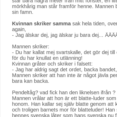
står bara några meter från mitt fönster, en lit
mörkhårig man står framför henne. Mannen b
sin famn.
Kvinnan skriker samma
sak hela tiden, over
again,
- Jag älskar dej, jag älskar ju bara dej... Ä
Mannen skriker:
- Du har kallat mej svartskalle, det gör dej ti
för du har knullat en utlänning!
Kvinnan gråter och skriker i falsett:
- Jag har aldrig sagt det ordet, backa bandet
Mannen skriker att han inte är något jävla p
bara kan backa.
Pendeltåg? vad fick han den liknelsen ifrån ?
Mannen vrålar att hon är ett blatte-luder so
honom. Han kallar sej själv blatte genom att ka
och troligen barnets mor för blatteluder! Han 
hennes svenska låter som hans svenska nu f