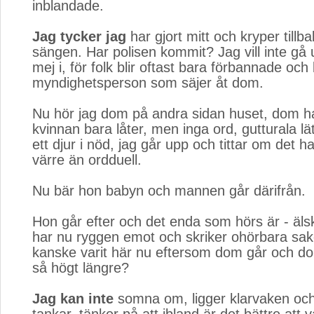
inblandade.
Jag tycker jag
har gjort mitt och kryper tillbak
sängen. Har polisen kommit? Jag vill inte gå 
mej i, för folk blir oftast bara förbannade oc
myndighetsperson som säjer åt dom.
Nu hör jag dom på andra sidan huset, dom ha
kvinnan bara låter, men inga ord, gutturala l
ett djur i nöd, jag går upp och tittar om det h
värre än ordduell.
Nu bär hon babyn och mannen går därifrån.
Hon går efter och det enda som hörs är - äls
har nu ryggen emot och skriker ohörbara sake
kanske varit här nu eftersom dom går och do
så högt längre?
Jag kan inte
somna om, ligger klarvaken och