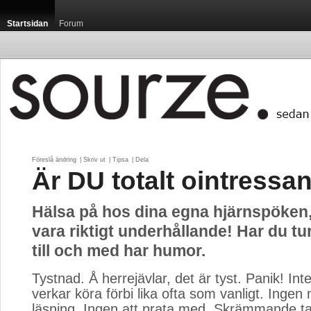
Startsidan
Forum
Föreslå ändring
| 
Skriv ut
| 
Tipsa
| 
Dela
Är DU totalt ointressa
Hälsa på hos dina egna hjärnspöken,
vara riktigt underhållande! Har du t
till och med har humor.
Tystnad. Å herrejävlar, det är tyst. Panik! Int
verkar köra förbi lika ofta som vanligt. Ingen
läsning. Ingen att prata med. Skrämmande ta