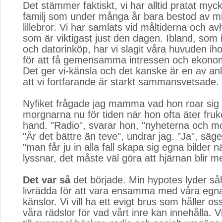
Det stämmer faktiskt, vi har alltid pratat mycket
familj som under många år bara bestod av 
lillebror. Vi har samlats vid måltiderna och av
som är viktigast just den dagen. Ibland, som in
och datorinköp, har vi slagit våra huvuden iho
för att få gemensamma intressen och ekonom
Det ger vi-känsla och det kanske är en av anl
att vi fortfarande är starkt sammansvetsade.
Nyfiket frågade jag mamma vad hon roar sig
morgnarna nu för tiden när hon ofta äter fru
hand. "Radio", svarar hon, "nyheterna och m
"Är det bättre än teve", undrar jag. "Ja", s
"man får ju in alla fall skapa sig egna bilder
lyssnar, det måste väl göra att hjärnan blir me
Det var så
det började. Min hypotes lyder såhä
livrädda för att vara ensamma med våra egn
känslor. Vi vill ha ett evigt brus som håller os
våra rädslor för vad vårt inre kan innehålla.