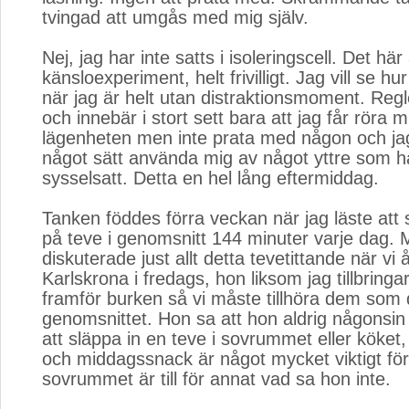
tvingad att umgås med mig själv.
Nej, jag har inte satts i isoleringscell. Det här 
känsloexperiment, helt frivilligt. Jag vill se hu
när jag är helt utan distraktionsmoment. Regl
och innebär i stort sett bara att jag får röra mig
lägenheten men inte prata med någon och jag
något sätt använda mig av något yttre som h
sysselsatt. Detta en hel lång eftermiddag.
Tanken föddes förra veckan när jag läste att 
på teve i genomsnitt 144 minuter varje dag
diskuterade just allt detta tevetittande när vi åkt
Karlskrona i fredags, hon liksom jag tillbringa
framför burken så vi måste tillhöra dem som 
genomsnittet. Hon sa att hon aldrig någonsin
att släppa in en teve i sovrummet eller köket, 
och middagssnack är något mycket viktigt fö
sovrummet är till för annat vad sa hon inte.