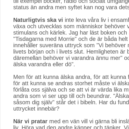
till exempel böcker, radio och socialt umgän
status än andra men syftet kan nog vara de
Naturligtvis ska vi
inte leva våra liv i ensamh
växa och utvecklas som människor behöver vi
stimulans och kärlek. Jag har läst boken och 
"Tisdagarna med Morrie" och de är båda hel
innehåller suveräna uttryck som "Vi behöver 
livets början och i livets slut. Hemligheten är 
däremellan behöver vi varandra ännu mer" o
älska varandra eller dö".
Men för att kunna älska andra, för att kunna 
för att kunna se andras storhet måste vi älsk
förlåta oss själva och se att vi är värda lika 
andra som vi ser upp till och beundrar. "Älska
såsom dig själv" står det i bibeln. Har du fun
uttrycket innebär?
När vi pratar
med en vän vill vi gärna bli insl
liv. Höra vad den andre känner och tänker. Vi 