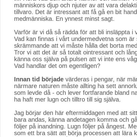
människors djup och njuter av att vara delakt
tillvaro. Det är intressant att få gå en bit ha
medmänniska. En ynnest minst sagt.
Varför är vi då så rädda för att bli insläppta i
Vad kan finnas i vårt undermedvetna som är
skrämmande att vi måste hålla det borta med
Tror vi att det är så totalt ointressant och lång
känna oss själva på pulsen att vi inte ens vå
Vad handlar det om egentligen?
Innan tid började
värderas i pengar, när män
närmare naturen måste allting ha sett annorl
som levde då - och lever fortfarande bland na
ha haft mer lugn och tilltro till sig själva.
Jag börjar den här eftermiddagen med att sitta
bara andas, känna andetagen komma och gå
följer på inandning. Lugn följer på ångest. Me
som ett bra sätt att börja processen att lära 