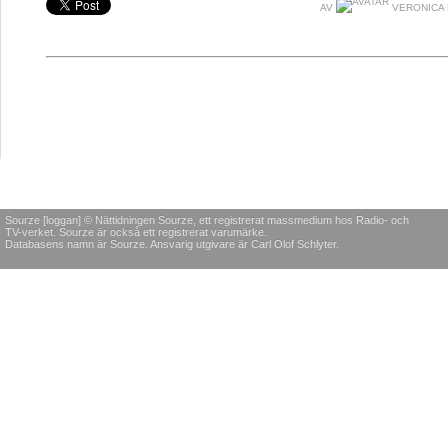
AV
VERONICA
Sourze [loggan] © Nättidningen Sourze, ett registrerat massmedium hos Radio- och
TV-verket. Sourze är också ett registrerat varumärke.
Databasens namn är Sourze. Ansvarig utgivare är Carl Olof Schlyter.