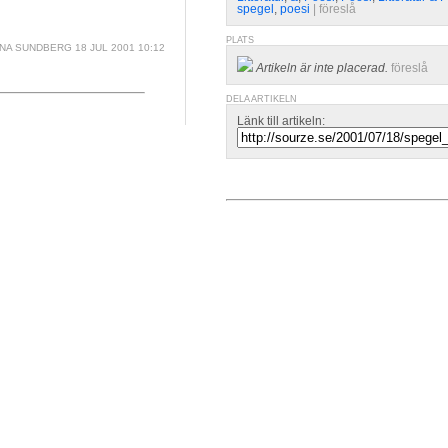
spegel
,
poesi
| 
föreslå
PLATS
INA SUNDBERG
18 JUL 2001 10:12
Artikeln är inte placerad.
föreslå
DELA ARTIKELN
Länk till artikeln: