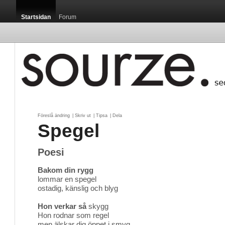
Startsidan
Forum
Föreslå ändring
| 
Skriv ut
| 
Tipsa
| 
Dela
Spegel
Poesi
Bakom din rygg
lommar en spegel
ostadig, känslig och blyg
Hon verkar så
skygg
Hon rodnar som regel
men älskar dig öppet i smyg