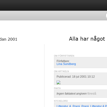
OM FÖRFATTAREN
Författare:
Lina Sundberg
OM ARTIKELN
Publicerad: 18 jul 2001 10:12
FAKTA
Ingen faktatext angiven
föreslå
NYCKELORD
Litteratur
,
&
,
Poesi
,
Poesi
,
Litteratur & 