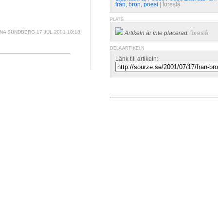
från
,
bron
,
poesi
| 
föreslå
PLATS
INA SUNDBERG
17 JUL 2001 10:18
Artikeln är inte placerad.
föreslå
DELA ARTIKELN
Länk till artikeln: