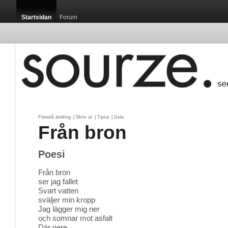
Startsidan
Forum
Föreslå ändring
| 
Skriv ut
| 
Tipsa
| 
Dela
Från bron
Poesi
Från bron
ser jag fallet
Svart vatten
sväljer min kropp
Jag lägger mig ner
och somnar mot asfalt
Där nere