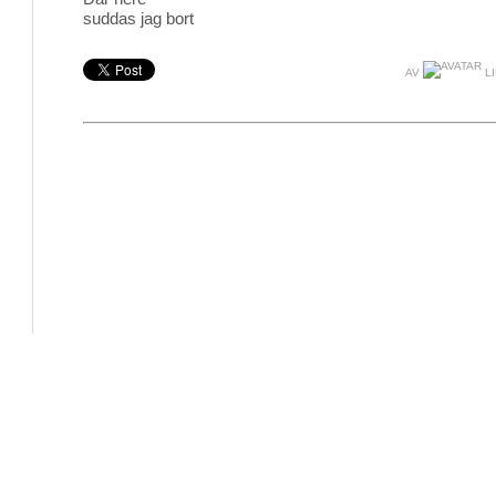
suddas jag bort
AV
L