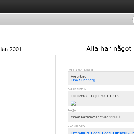
OM FÖRFATTAREN
Författare:
Lina Sundberg
OM ARTIKELN
Publicerad: 17 jul 2001 10:18
FAKTA
Ingen faktatext angiven
föreslå
NYCKELORD
Litteratur
,
&
,
Poesi
,
Poesi
,
Litteratur & 