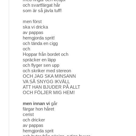
och svartfärgat hår
som är så jävla tuff!
men först
ska vi dricka
av pappas
hemgjorda sprit!
och tända en cigg
och
Hoppar från bordet och
spräcker en läpp
och flyger sen upp
och skriker med stereon
OCH JAG SKA MINSANN
VA SÅ SNYGG IKVÄLL
ATT HAN BJUDER PÅ ALLT
OCH FÖLJER MIG HEM!
men innan vi
går
färgar hon håret
cerist
och dricker
av pappas
hemgjorda sprit