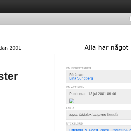
OM FÖRFATTAREN
ster
Författare:
Lina Sundberg
OM ARTIKELN
Publicerad: 13 jul 2001 09:46
FAKTA
Ingen faktatext angiven
föreslå
NYCKELORD
Litteratur
,
&
,
Poesi
,
Poesi
,
Litteratur & 