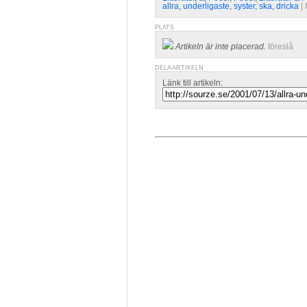
allra
,
underligaste
,
syster
,
ska
,
dricka
| 
PLATS
Artikeln är inte placerad.
föreslå
DELA ARTIKELN
Länk till artikeln: