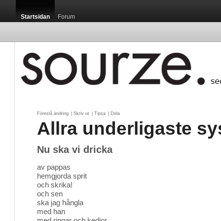
Startsidan
Forum
Föreslå ändring
| 
Skriv ut
| 
Tipsa
| 
Dela
Allra underligaste sy
Nu ska vi dricka
av pappas
hemgjorda sprit
och skrika!
och sen
ska jag hångla
med han
med ringar och kedjor