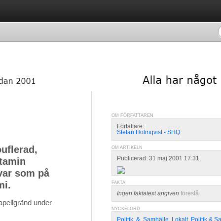
OM FÖRFATTAREN
Författare:
Stefan Holmqvist - SHQ
ouflerad,
OM ARTIKELN
Publicerad: 31 maj 2001 17:31
tamin
var som på
mi.
FAKTA
Ingen faktatext angiven
föreslå
apellgränd under
NYCKELORD
Politik
,
&
,
Samhälle
,
Lokalt
,
Politik & S