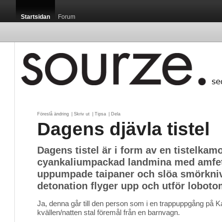
Startsidan
Forum
Föreslå ändring
| 
Skriv ut
| 
Tipsa
| 
Dela
Dagens djävla tistel
Dagens tistel är i form av en tistelkam
cyankaliumpackad landmina med amfe
uppumpade taipaner och slöa smörkni
detonation flyger upp och utför loboto
Ja, denna går till den person som i en trappuppgång på K
kvällen/natten stal föremål från en barnvagn.