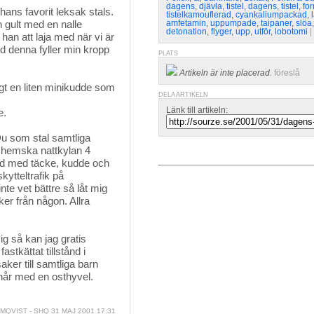
dagens
,
djävla
,
tistel
,
dagens
,
tistel
,
fo
ns favorit leksak stals. 
tistelkamouflerad
,
cyankaliumpackad
,
ch gult med en nalle
amfetamin
,
uppumpade
,
taipaner
,
slöa
detonation
,
flyger
,
upp
,
utför
,
lobotomi
| 
an att laja med när vi är
d denna fyller min kropp
PLATS
Artikeln är inte placerad.
föreslå
gt en liten minikudde som 
DELA ARTIKELN
Länk till artikeln:
e.
Du som stal samtliga 
n hemska nattkylan 4
råd med täcke, kudde och
ytteltrafik på
te vet bättre så låt mig
aker från någon. Allra
ig så kan jag gratis 
stkättat tillstånd i
aker till samtliga barn
hår med en osthyvel.
MQVIST - SHQ
31 MAJ 2001 17:31