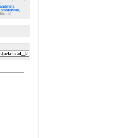
rm
,
landmina
,
,
smörknivar
,
föreslå