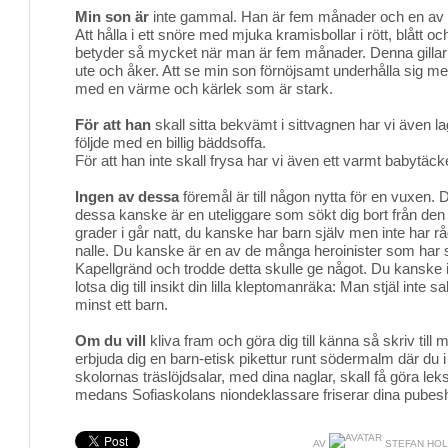
Min son är
inte gammal. Han är fem månader och en av ha
Att hålla i ett snöre med mjuka kramisbollar i rött, blått o
betyder så mycket när man är fem månader. Denna gillar h
ute och åker. Att se min son förnöjsamt underhålla sig me
med en värme och kärlek som är stark.
För att han
skall sitta bekvämt i sittvagnen har vi även la
följde med en billig bäddsoffa.
För att han inte skall frysa har vi även ett varmt babytäck
Ingen av dessa
föremål är till någon nytta för en vuxen. 
dessa kanske är en uteliggare som sökt dig bort från de
grader i går natt, du kanske har barn själv men inte har 
nalle. Du kanske är en av de många heroinister som har sk
Kapellgränd och trodde detta skulle ge något. Du kanske in
lotsa dig till insikt din lilla kleptomanräka: Man stjäl inte s
minst ett barn.
Om du vill
kliva fram och göra dig till känna så skriv till m
erbjuda dig en barn-etisk pikettur runt södermalm där du i fa
skolornas träslöjdsalar, med dina naglar, skall få göra leks
medans Sofiaskolans niondeklassare friserar dina pubes
AV
STEFAN HOL