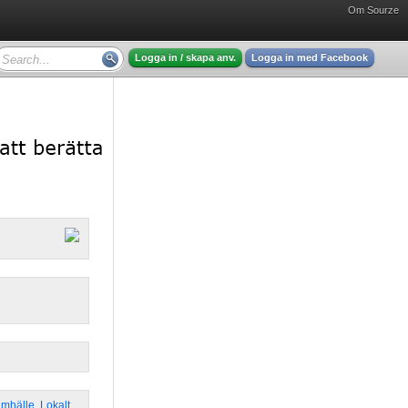
Om Sourze
Logga in / skapa anv.
Logga in med Facebook
amhälle
,
Lokalt
,