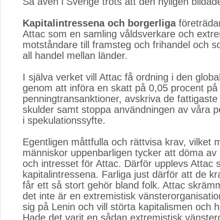
Så även i Sverige trots att den nyligen bildad
Kapitalintressena och borgerliga
företrädar
Attac som en samling våldsverkare och extre
motståndare till framsteg och frihandel och s
all handel mellan länder.
I själva verket vill Attac få ordning i den glo
genom att införa en skatt på 0,05 procent på
penningtransanktioner, avskriva de fattigaste
skulder samt stoppa användningen av våra 
i spekulationssyfte.
Egentligen måttfulla och rättvisa krav, vilket
människor uppenbarligen tycker att döma av 
och intresset för Attac. Därför upplevs Attac 
kapitalintressena. Farliga just därför att de k
får ett så stort gehör bland folk. Attac skräm
det inte är en extremistisk vänsterorganisatio
sig på Lenin och vill störta kapitalismen och 
Hade det varit en sådan extremistisk vänster