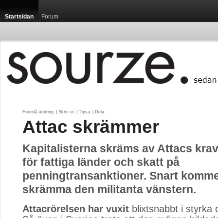
Startsidan
Forum
Föreslå ändring
| 
Skriv ut
| 
Tipsa
| 
Dela
Attac skrämmer
Kapitalisterna skräms av Attacs krav
för fattiga länder och skatt på
penningtransanktioner. Snart komme
skrämma den militanta vänstern.
Attacrörelsen har vuxit
blixtsnabbt i styrka 