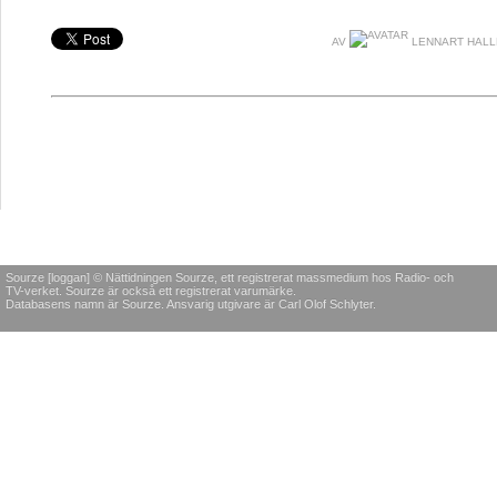
AV
LENNART HAL
Sourze [loggan] © Nättidningen Sourze, ett registrerat massmedium hos Radio- och
TV-verket. Sourze är också ett registrerat varumärke.
Databasens namn är Sourze. Ansvarig utgivare är Carl Olof Schlyter.