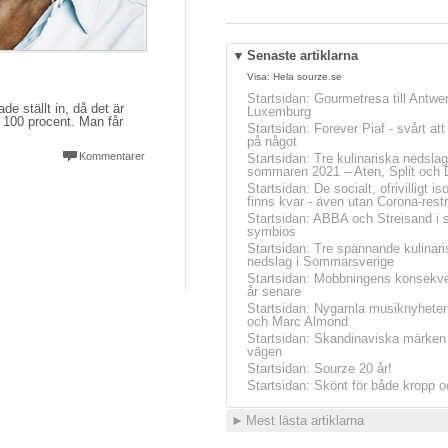
▼
Senaste artiklarna
Visa:
Hela sourze.se
Startsidan
:
Gourmetresa till Antwe
e ställt in, då det är
Luxemburg
l 100 procent. Man får
Startsidan
:
Forever Piaf - svårt at
på något
Kommentarer
Startsidan
:
Tre kulinariska nedslag
sommaren 2021 – Aten, Split och 
Startsidan
:
De socialt, ofrivilligt is
finns kvar - även utan Corona-restr
Startsidan
:
ABBA och Streisand i 
symbios
Startsidan
:
Tre spännande kulinari
nedslag i Sommarsverige
Startsidan
:
Mobbningens konsekve
år senare
Startsidan
:
Nygamla musiknyheter
och Marc Almond
Startsidan
:
Skandinaviska märken 
vägen
Startsidan
:
Sourze 20 år!
Startsidan
:
Skönt för både kropp o
►
Mest lästa artiklarna