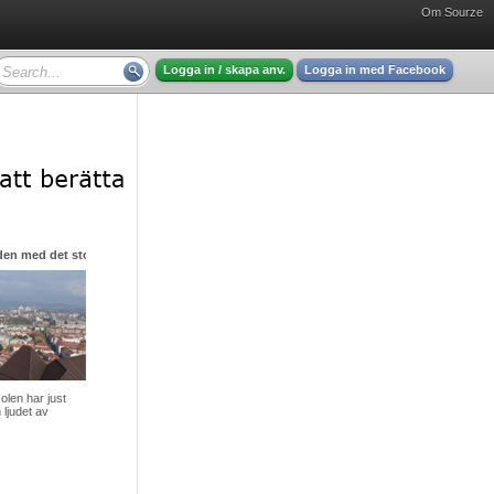
Om Sourze
Logga in / skapa anv.
Logga in med Facebook
den med det stora hjärtat
olen har just
 ljudet av