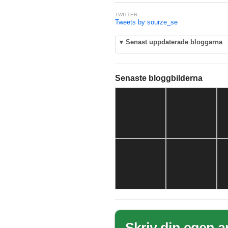
TWITTER
Tweets by sourze_se
▼
Senast uppdaterade bloggarna
Senaste bloggbilderna