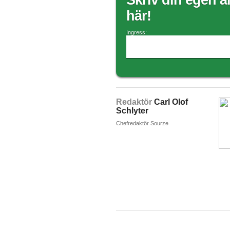
Skriv din egen ar
här!
Ingress:
Redaktör
Carl Olof
Schlyter
Chefredaktör Sourze