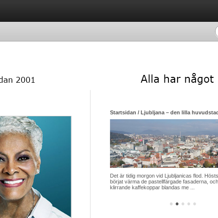
Startsidan / Ljubljana – den lilla huvudsta
Det är tidig morgon vid Ljubljanicas flod. Hösts
börjat värma de pastellfärgade fasaderna, och
klirrande kaffekoppar blandas me ...
●
●
●
●
●