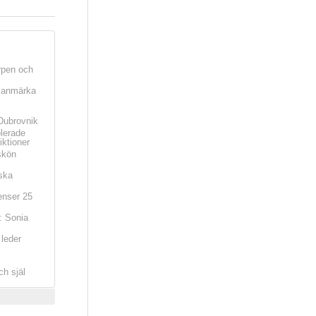
rpen och
t anmärka
Dubrovnik
olerade
iktioner
skön
ska
nser 25
: Sonia
leder
ch själ