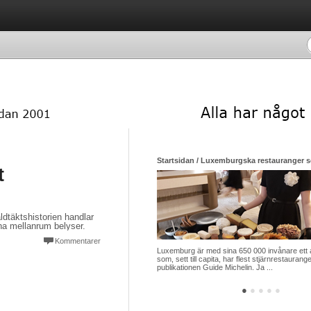
Startsidan / Luxemburgska restauranger som si
t
dtäktshistorien handlar
na mellanrum belyser.
Kommentarer
Luxemburg är med sina 650 000 invånare ett av 
som, sett till capita, har flest stjärnrestauranger 
publikationen Guide Michelin. Ja ...
●
●
●
●
●