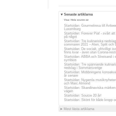
▼
Senaste artiklarna
Visa:
Hela sourze.se
Startsidan
:
Gourmetresa till Antwe
Luxemburg
Startsidan
:
Forever Piaf - svårt at
på något
Startsidan
:
Tre kulinariska nedslag
sommaren 2021 – Aten, Split och 
Startsidan
:
De socialt, ofrivilligt is
finns kvar - även utan Corona-restr
Startsidan
:
ABBA och Streisand i 
symbios
Startsidan
:
Tre spännande kulinari
nedslag i Sommarsverige
Startsidan
:
Mobbningens konsekve
år senare
Startsidan
:
Nygamla musiknyheter
och Marc Almond
Startsidan
:
Skandinaviska märken 
vägen
Startsidan
:
Sourze 20 år!
Startsidan
:
Skönt för både kropp o
►
Mest lästa artiklarna