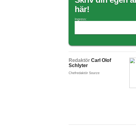
Skriv din egen ar
här!
Ingress:
Redaktör
Carl Olof
Schlyter
Chefredaktör Sourze