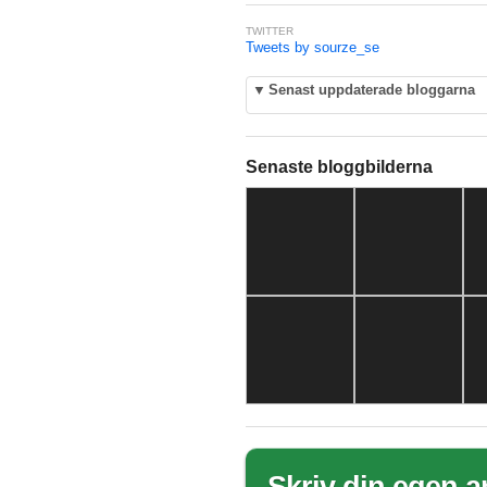
TWITTER
Tweets by sourze_se
▼
Senast uppdaterade bloggarna
Senaste bloggbilderna