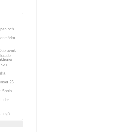
rpen och
t anmärka
Dubrovnik
olerade
iktioner
skön
ska
nser 25
: Sonia
leder
ch själ