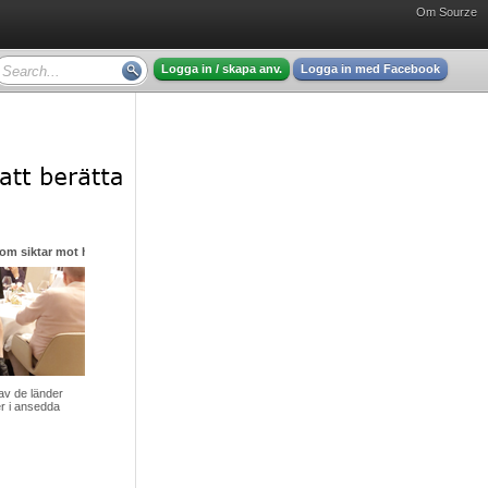
Om Sourze
Logga in / skapa anv.
Logga in med Facebook
ktar mot himlen i sin strävan efter nya stjärnor
Startsidan / Ljubljana – den lilla huvudstaden med det stora hjärtat
de länder
Det är tidig morgon vid Ljubljanicas flod. Höstsolen har just
i ansedda
börjat värma de pastellfärgade fasaderna, och ljudet av
klirrande kaffekoppar blandas me ...