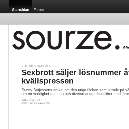
Startsidan
Forum
POLITIK & SAMHÄLLE
Sexbrott säljer lösnummer å
kvällspressen
Sunny Börjessons artikel om den unga flickan som hittade på vål
om en verklighet som jag och diverse andra debattörer med jäm
WILLIAM BUTT
2004-10-29 11:19:00