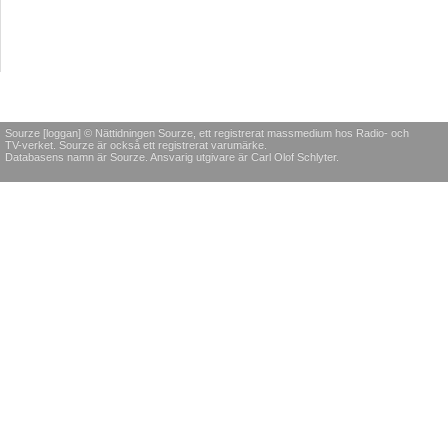
Sourze [loggan] © Nättidningen Sourze, ett registrerat massmedium hos Radio- och
TV-verket. Sourze är också ett registrerat varumärke.
Databasens namn är Sourze. Ansvarig utgivare är Carl Olof Schlyter.