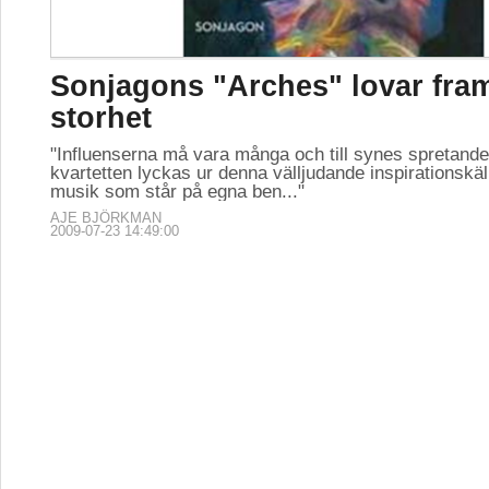
Sonjagons "Arches" lovar fra
storhet
"Influenserna må vara många och till synes spretand
kvartetten lyckas ur denna välljudande inspirationskäl
musik som står på egna ben..."
AJE BJÖRKMAN
2009-07-23 14:49:00