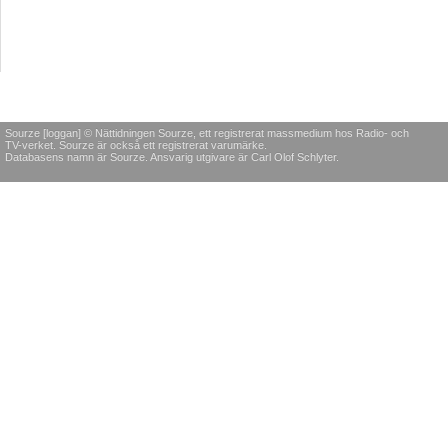
Sourze [loggan] © Nättidningen Sourze, ett registrerat massmedium hos Radio- och
TV-verket. Sourze är också ett registrerat varumärke.
Databasens namn är Sourze. Ansvarig utgivare är Carl Olof Schlyter.