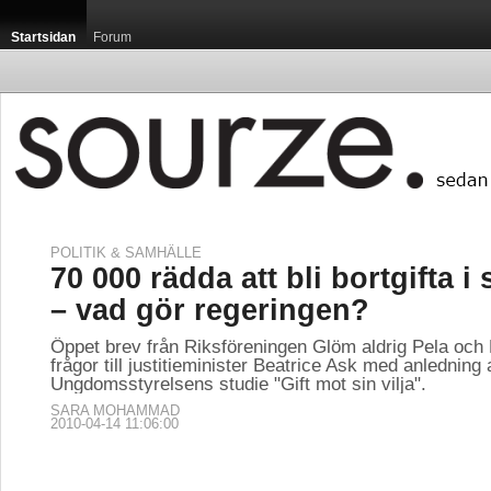
Startsidan
Forum
POLITIK & SAMHÄLLE
70 000 rädda att bli bortgifta 
– vad gör regeringen?
Öppet brev från Riksföreningen Glöm aldrig Pela oc
frågor till justitieminister Beatrice Ask med anledning 
Ungdomsstyrelsens studie "Gift mot sin vilja".
SARA MOHAMMAD
2010-04-14 11:06:00