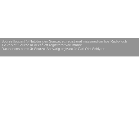
Sourze [loggan] © Nättidningen Sourze, ett registrerat massmedium hos Radio- och
TV-verket. Sourze är också ett registrerat varumärke.
Databasens namn är Sourze. Ansvarig utgivare är Carl Olof Schlyter.