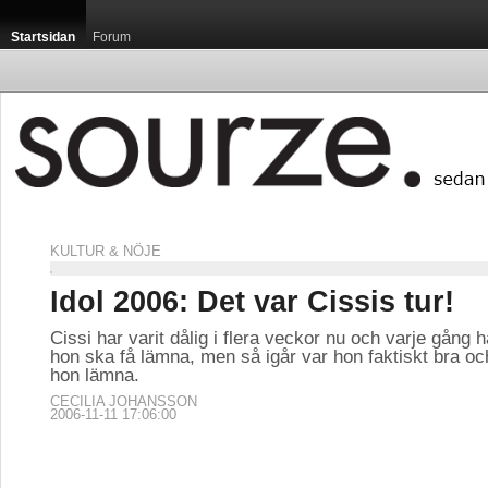
Startsidan
Forum
KULTUR & NÖJE
Idol 2006: Det var Cissis tur!
Cissi har varit dålig i flera veckor nu och varje gång ha
hon ska få lämna, men så igår var hon faktiskt bra och
hon lämna.
CECILIA JOHANSSON
2006-11-11 17:06:00