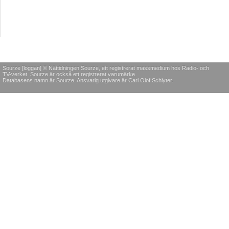
Sourze [loggan] © Nättidningen Sourze, ett registrerat massmedium hos Radio- och
TV-verket. Sourze är också ett registrerat varumärke.
Databasens namn är Sourze. Ansvarig utgivare är Carl Olof Schlyter.