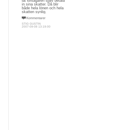
låt löntagaren själv betala
in sina skatter. Då blir
både hela lönen och hela
skatten synlig.
Kommentarer
STIG GUSTIN
2007-09-08 13:19:00