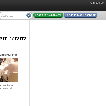
Om Sourze
Logga in / skapa anv.
Logga in med Facebook
m siktar mot himlen i sin strävan efter nya stjärnor
av de länder
ger i ansedda