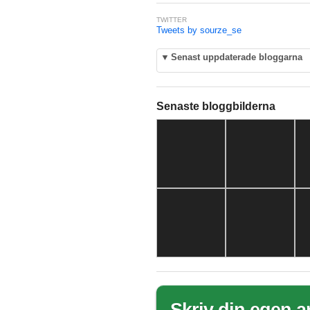
TWITTER
Tweets by sourze_se
▼
Senast uppdaterade bloggarna
Senaste bloggbilderna