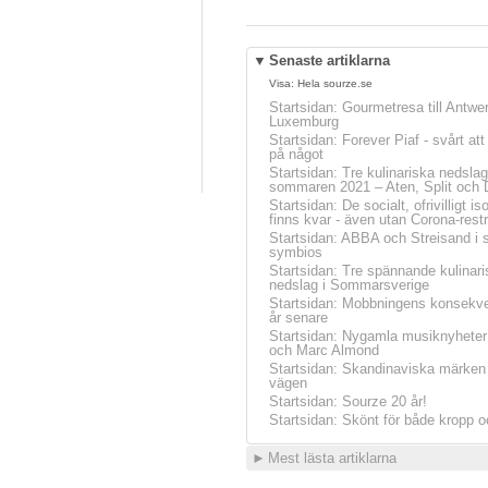
▼
Senaste artiklarna
Visa:
Hela sourze.se
Startsidan
:
Gourmetresa till Antwe
Luxemburg
Startsidan
:
Forever Piaf - svårt at
på något
Startsidan
:
Tre kulinariska nedslag
sommaren 2021 – Aten, Split och 
Startsidan
:
De socialt, ofrivilligt is
finns kvar - även utan Corona-restr
Startsidan
:
ABBA och Streisand i 
symbios
Startsidan
:
Tre spännande kulinari
nedslag i Sommarsverige
Startsidan
:
Mobbningens konsekve
år senare
Startsidan
:
Nygamla musiknyheter
och Marc Almond
Startsidan
:
Skandinaviska märken 
vägen
Startsidan
:
Sourze 20 år!
Startsidan
:
Skönt för både kropp o
►
Mest lästa artiklarna