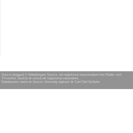
Sourze [loggan] © Nättidningen Sourze, ett registrerat massmedium hos Radio- och
TV-verket. Sourze är också ett registrerat varumärke.
Databasens namn är Sourze. Ansvarig utgivare är Carl Olof Schlyter.