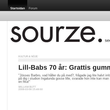
Startsidan
Forum
KULTUR & NÖJE
Lill-Babs 70 år: Grattis gum
"Jösses Barbro, vad håller du på med?, frågade jag lite halvt irri
på dig i studion Ingalunda gosse lille, svarade hon inte kan man
en fika!"
WILLIAM BUTT
2008-03-09 15:49:00