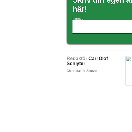
Skriv din egen ar
här!
Ingress:
Redaktör
Carl Olof
Schlyter
Chefredaktör Sourze