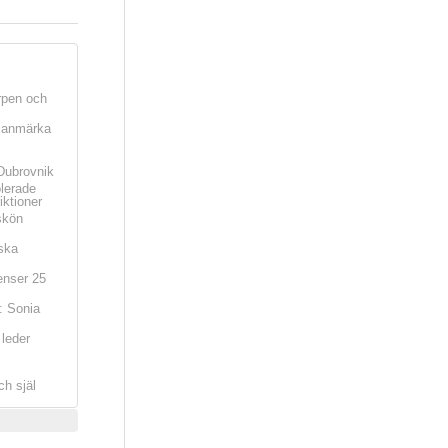
rpen och
t anmärka
Dubrovnik
olerade
iktioner
skön
ska
nser 25
: Sonia
leder
ch själ