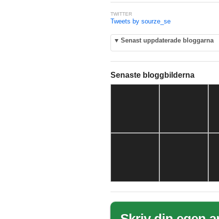
TWITTER
Tweets by sourze_se
▼
Senast uppdaterade bloggarna
Senaste bloggbilderna