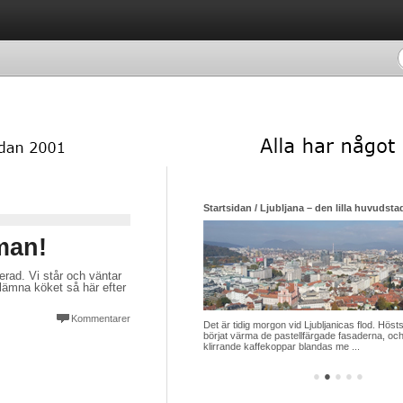
Startsidan / Ljubljana – den lilla huvudsta
man!
terad. Vi står och väntar
 lämna köket så här efter
Kommentarer
Det är tidig morgon vid Ljubljanicas flod. Hösts
börjat värma de pastellfärgade fasaderna, och
klirrande kaffekoppar blandas me ...
●
●
●
●
●