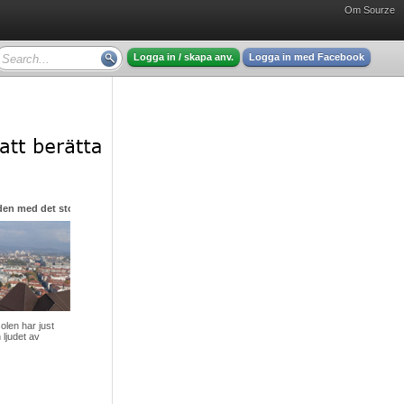
Om Sourze
Logga in / skapa anv.
Logga in med Facebook
den med det stora hjärtat
olen har just
 ljudet av