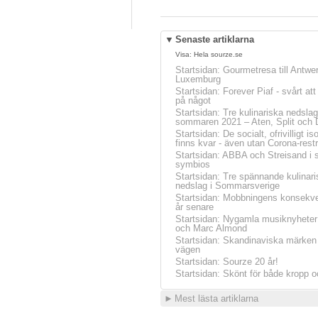
▼
Senaste artiklarna
Visa:
Hela sourze.se
Startsidan
:
Gourmetresa till Antwe
Luxemburg
Startsidan
:
Forever Piaf - svårt at
på något
Startsidan
:
Tre kulinariska nedslag
sommaren 2021 – Aten, Split och 
Startsidan
:
De socialt, ofrivilligt is
finns kvar - även utan Corona-restr
Startsidan
:
ABBA och Streisand i 
symbios
Startsidan
:
Tre spännande kulinari
nedslag i Sommarsverige
Startsidan
:
Mobbningens konsekve
år senare
Startsidan
:
Nygamla musiknyheter
och Marc Almond
Startsidan
:
Skandinaviska märken 
vägen
Startsidan
:
Sourze 20 år!
Startsidan
:
Skönt för både kropp o
►
Mest lästa artiklarna