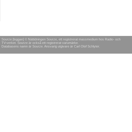
Sourze [loggan] © Nättidningen Sourze, ett registrerat massmedium hos Radio- och
TV-verket. Sourze är också ett registrerat varumärke.
Databasens namn är Sourze. Ansvarig utgivare är Carl Olof Schlyter.