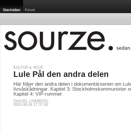
Startsidan
Forum
KULTUR & NÖJE
Startsidan / Luxemb
Lule Pål den andra delen
Här följer den andra delen i dokumentärserien om Lul
livsåskådningar. Kapitel 3: Stockholmskommunister o
Kapitel 4: VIP-rummet
DANJEL LINDBERG
2001-08-24 17:37:00
Luxemburg är med sin
som, sett till capita,
publikationen Guide Mi