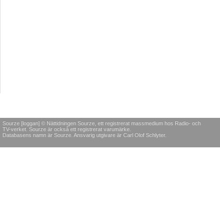
Sourze [loggan] © Nättidningen Sourze, ett registrerat massmedium hos Radio- och
TV-verket. Sourze är också ett registrerat varumärke.
Databasens namn är Sourze. Ansvarig utgivare är Carl Olof Schlyter.