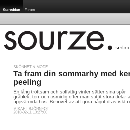
Startsidan
Forum
SKÖNHET & MODE
Startsidan / Maribor
Ta fram din sommarhy med ke
peeling
En lång tröttsam och solfattig vinter sätter sina spår 
gråblek, torr och osmidig efter man suttit stora delar a
uppvärmda hus. Behovet av att göra något drastiskt ö
Det doftar av solvar
MIKAEL BJÖRNFOT
floden Drava breder v
2010-02-11 13:27:00
lapptäcke över de bölj