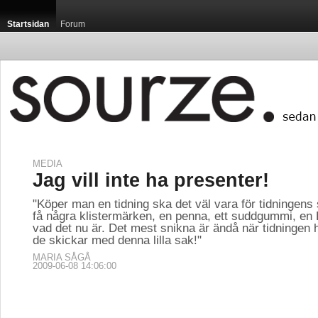
Startsidan
Forum
MEDIA
Startsidan / Luxemb
Jag vill inte ha presenter!
"Köper man en tidning ska det väl vara för tidningens sk
få några klistermärken, en penna, ett suddgummi, en 
vad det nu är. Det mest snikna är ändå när tidningen h
de skickar med denna lilla sak!"
MARIA SÅGÅ
Luxemburg är med sin
2009-06-08 14:06:00
som, sett till capita,
publikationen Guide Mi