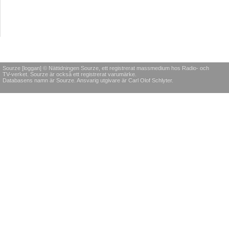
Sourze [loggan] © Nättidningen Sourze, ett registrerat massmedium hos Radio- och
TV-verket. Sourze är också ett registrerat varumärke.
Databasens namn är Sourze. Ansvarig utgivare är Carl Olof Schlyter.