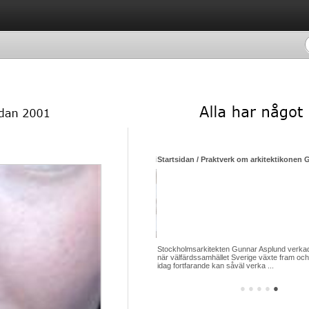
yperhidros – överdriven svettning – ett socialt gissel men hjälp finns att få
Startsidan / Praktverk om arkitektikonen 
törre delen av mitt liv lidit av en åkomma vars
Stockholmsarkitekten Gunnar Asplund verkade
m är Hyperhidros som betyder överdriven
när välfärdssamhället Sverige växte fram och 
 fall armhålorna ...
idag fortfarande kan såväl verka ...
●
●
●
●
●