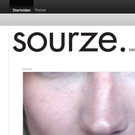
Startsidan
Forum
MEDIA
Startsidan / H
Jag har under s
medicinska ter
svettning, i mitt