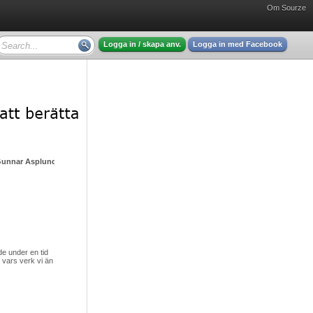
Om Sourze
Logga in / skapa anv.
Logga in med Facebook
Gunnar Asplund - mycket intressant läsning
 under en tid
vars verk vi än