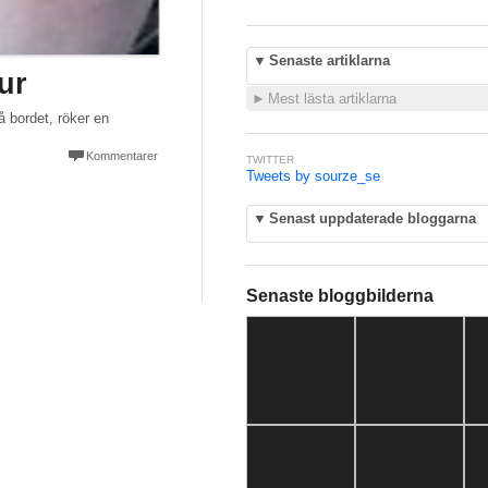
▼
Senaste artiklarna
ur
►
Mest lästa artiklarna
 bordet, röker en
Kommentarer
TWITTER
Tweets by sourze_se
▼
Senast uppdaterade bloggarna
Senaste bloggbilderna