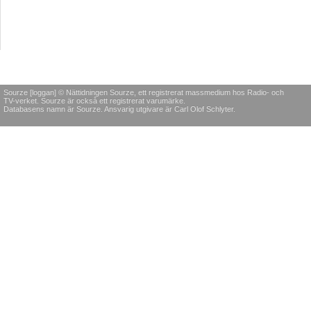
Sourze [loggan] © Nättidningen Sourze, ett registrerat massmedium hos Radio- och
TV-verket. Sourze är också ett registrerat varumärke.
Databasens namn är Sourze. Ansvarig utgivare är Carl Olof Schlyter.