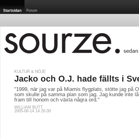
Startsidan
Forum
KULTUR & NÖJE
Jacko och O.J. hade fällts i Sv
"1999, när jag var på Miamis flygplats, stötte jag på 
som skulle på samma plan som jag. Jag kunde inte låta
fram till honom och växla några ord."
WILLIAM BUTT
2005-06-14 14:26:00