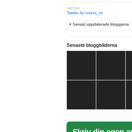
TWITTER
Tweets by sourze_se
▼
Senast uppdaterade bloggarna
Senaste bloggbilderna