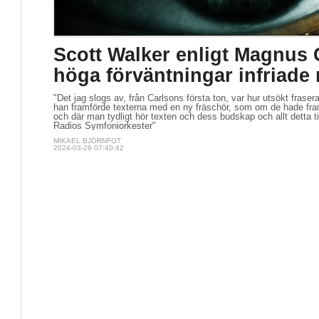
Scott Walker enligt Magnus 
höga förväntningar infriade
"Det jag slogs av, från Carlsons första ton, var hur utsökt fraser
han framförde texterna med en ny fräschör, som om de hade fram
och där man tydligt hör texten och dess budskap och allt detta ti
Radios Symfoniorkester"
MIKAEL BJÖRNFOT
2024-03-26 07:40:42