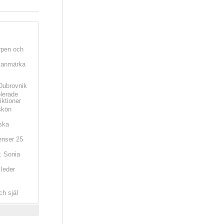
rpen och
t anmärka
Dubrovnik
olerade
iktioner
skön
ska
nser 25
: Sonia
leder
ch själ