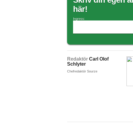
Skriv din egen ar
här!
Ingress:
Redaktör
Carl Olof
Schlyter
Chefredaktör Sourze