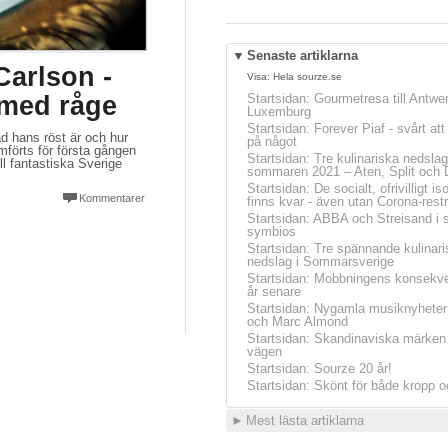
▼
Senaste artiklarna
Carlson -
Visa:
Hela sourze.se
 med råge
Startsidan
:
Gourmetresa till Antwe
Luxemburg
Startsidan
:
Forever Piaf - svårt at
ad hans röst är och hur
på något
förts för första gången
Startsidan
:
Tre kulinariska nedslag
ll fantastiska Sverige
sommaren 2021 – Aten, Split och 
Startsidan
:
De socialt, ofrivilligt is
Kommentarer
finns kvar - även utan Corona-restr
Startsidan
:
ABBA och Streisand i 
symbios
Startsidan
:
Tre spännande kulinari
nedslag i Sommarsverige
Startsidan
:
Mobbningens konsekve
år senare
Startsidan
:
Nygamla musiknyheter
och Marc Almond
Startsidan
:
Skandinaviska märken 
vägen
Startsidan
:
Sourze 20 år!
Startsidan
:
Skönt för både kropp o
►
Mest lästa artiklarna