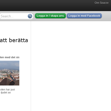
Om Sourze
Logga in / skapa anv.
Logga in med Facebook
den med det stora hjärtat
olen har just
 ljudet av