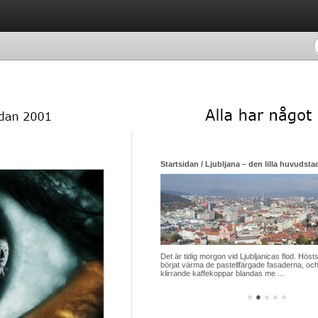
Startsidan / Ljubljana – den lilla huvudsta
Det är tidig morgon vid Ljubljanicas flod. Hösts
börjat värma de pastellfärgade fasaderna, och
klirrande kaffekoppar blandas me ...
●
●
●
●
●