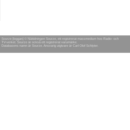
Sourze [loggan] © Nättidningen Sourze, ett registrerat massmedium hos Radio- och
TV-verket. Sourze är också ett registrerat varumärke.
Databasens namn är Sourze. Ansvarig utgivare är Carl Olof Schlyter.