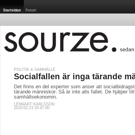
Startsidan
Forum
POLITIK & SAMHÄLLE
Socialfallen är inga tärande m
Det finns en del experter som anser att socialbidrags
tärande människor. Så är inte alls fallet. De hjälper till
samhällsekonomin.
LENNART KARLSSON
2010-02-23 10:47:00