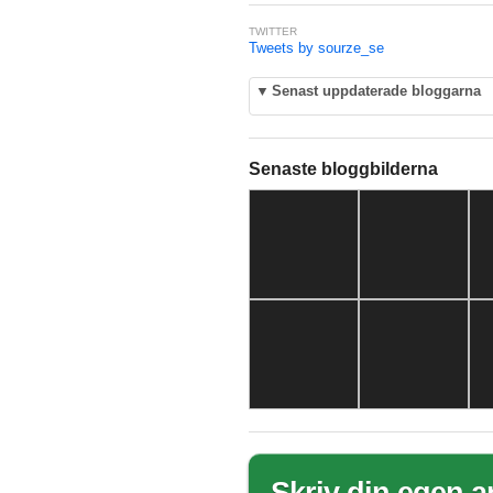
TWITTER
Tweets by sourze_se
▼
Senast uppdaterade bloggarna
Senaste bloggbilderna