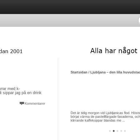
Startsidan / Ljubljana – den lilla huvudsta
rrar med k-
 sippar jag på en drink
Kommentarer
Det är tidig morgon vid Ljubljanicas flod. Hösts
börjat värma de pastellfärgade fasaderna, och
klirrande kaffekoppar blandas me ...
●
●
●
●
●