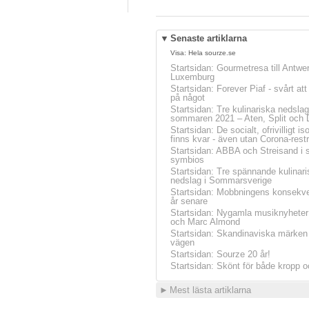
▼
Senaste artiklarna
Visa:
Hela sourze.se
Startsidan
:
Gourmetresa till Antwe
Luxemburg
Startsidan
:
Forever Piaf - svårt at
på något
Startsidan
:
Tre kulinariska nedslag
sommaren 2021 – Aten, Split och 
Startsidan
:
De socialt, ofrivilligt is
finns kvar - även utan Corona-restr
Startsidan
:
ABBA och Streisand i 
symbios
Startsidan
:
Tre spännande kulinari
nedslag i Sommarsverige
Startsidan
:
Mobbningens konsekve
år senare
Startsidan
:
Nygamla musiknyheter
och Marc Almond
Startsidan
:
Skandinaviska märken 
vägen
Startsidan
:
Sourze 20 år!
Startsidan
:
Skönt för både kropp o
►
Mest lästa artiklarna