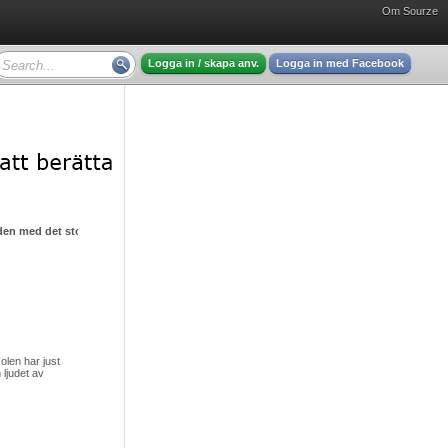
Om Sourze
Logga in / skapa anv.
Logga in med Facebook
den med det stora hjärtat
olen har just
 ljudet av