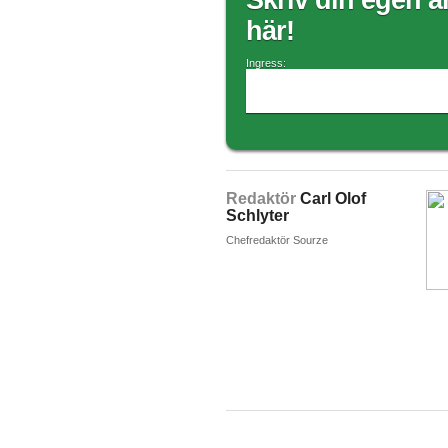
Skriv din egen ar
här!
Ingress:
Redaktör
Carl Olof
Schlyter
Chefredaktör Sourze