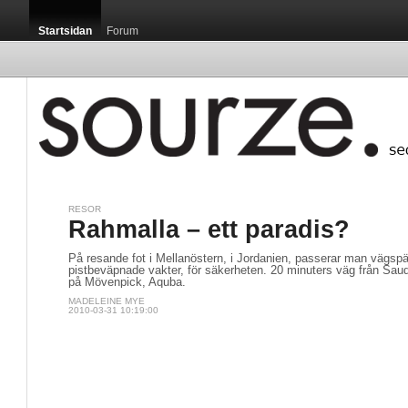
Startsidan
Forum
RESOR
Rahmalla – ett paradis?
På resande fot i Mellanöstern, i Jordanien, passerar man vägspä
pistbeväpnade vakter, för säkerheten. 20 minuters väg från Saudi
på Mövenpick, Aquba.
MADELEINE MYE
2010-03-31 10:19:00