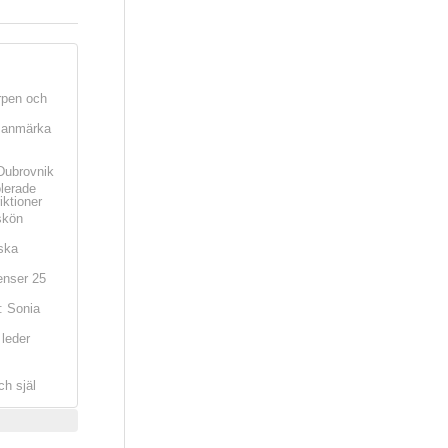
rpen och
t anmärka
Dubrovnik
olerade
iktioner
skön
ska
nser 25
: Sonia
leder
ch själ