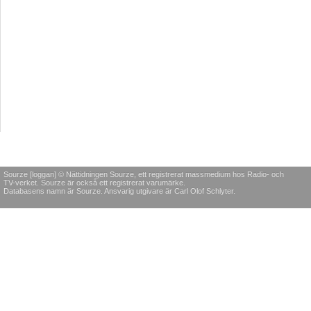
Sourze [loggan] © Nättidningen Sourze, ett registrerat massmedium hos Radio- och
TV-verket. Sourze är också ett registrerat varumärke.
Databasens namn är Sourze. Ansvarig utgivare är Carl Olof Schlyter.