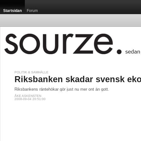
Startsidan
Forum
POLITIK & SAMHÄLLE
Riksbanken skadar svensk ek
Riksbankens räntehökar gör just nu mer ont än gott.
ÅKE ASKENSTEN
2008-09-04 20:51:00