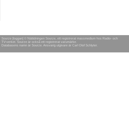
Sourze [loggan] © Nättidningen Sourze, ett registrerat massmedium hos Radio- och
TV-verket. Sourze är också ett registrerat varumärke.
Databasens namn är Sourze. Ansvarig utgivare är Carl Olof Schlyter.