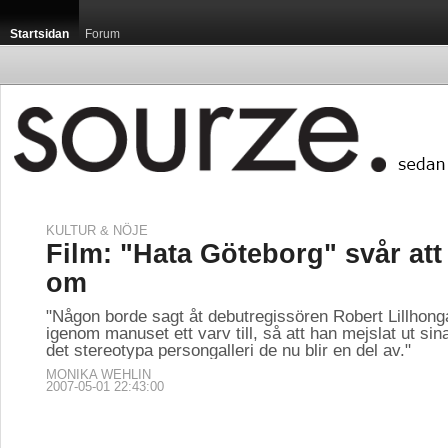
Startsidan
Forum
KULTUR & NÖJE
Film: "Hata Göteborg" svår att
om
"Någon borde sagt åt debutregissören Robert Lillhonga
igenom manuset ett varv till, så att han mejslat ut sin
det stereotypa persongalleri de nu blir en del av."
MONIKA WEHLIN
2007-05-01 22:43:00