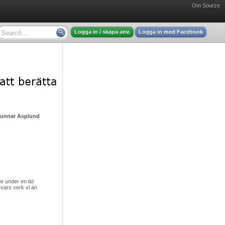
Om Sourze
Logga in / skapa anv.
Logga in med Facebook
Gunnar Asplund - mycket intressant läsning
 under en tid
vars verk vi än