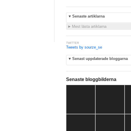
▼
Senaste artiklarna
►
Mest lästa artiklarna
TWITTER
Tweets by sourze_se
▼
Senast uppdaterade bloggarna
Senaste bloggbilderna