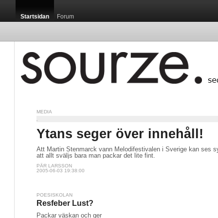
Startsidan
Forum
MEDIA
Ytans seger över innehåll!
Att Martin Stenmarck vann Melodifestivalen i Sverige kan ses s
att allt sväljs bara man packar det lite fint.
PÄR LARSSON
2005-06-03 19:38:00
POESISKOLAN
Resfeber Lust?
Packar väskan och ger