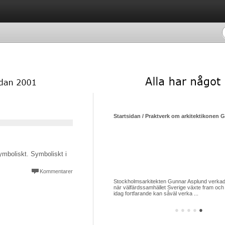
Startsidan / Praktverk om arkitektikonen 
ymboliskt. Symboliskt i
Kommentarer
Stockholmsarkitekten Gunnar Asplund verkade
när välfärdssamhället Sverige växte fram och 
idag fortfarande kan såväl verka ...
●
●
●
●
●