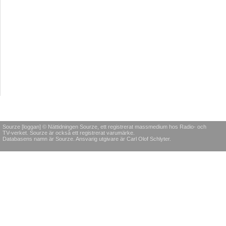
Sourze [loggan] © Nättidningen Sourze, ett registrerat massmedium hos Radio- och
TV-verket. Sourze är också ett registrerat varumärke.
Databasens namn är Sourze. Ansvarig utgivare är Carl Olof Schlyter.