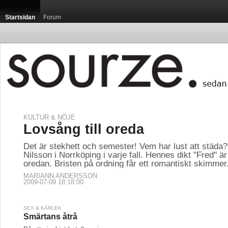
Startsidan
Forum
KULTUR & NÖJE
Lovsång till oreda
Det är stekhett och semester! Vem har lust att städa?
Nilsson i Norrköping i varje fall. Hennes dikt "Fred" är
oredan. Bristen på ordning får ett romantiskt skimmer
MARIANN ANDERSSON
2009-07-09 18:18:00
SEX & KÄRLEK
Smärtans åtrå