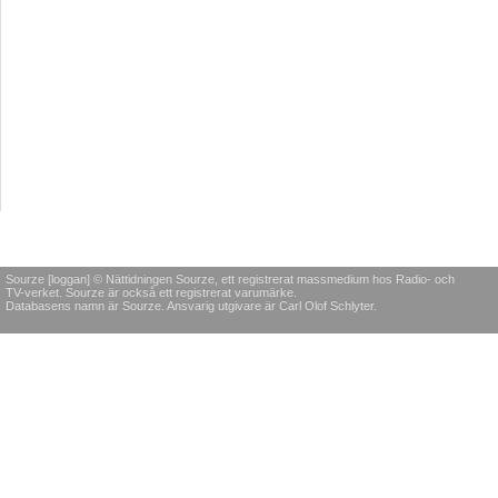
Sourze [loggan] © Nättidningen Sourze, ett registrerat massmedium hos Radio- och
TV-verket. Sourze är också ett registrerat varumärke.
Databasens namn är Sourze. Ansvarig utgivare är Carl Olof Schlyter.