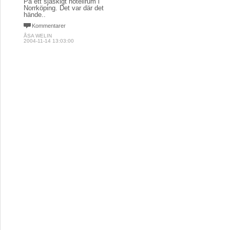
På ett sjaskigt hotellrum i
Norrköping. Det var där det
hände..
Kommentarer
ÅSA WELIN
2004-11-14 13:03:00