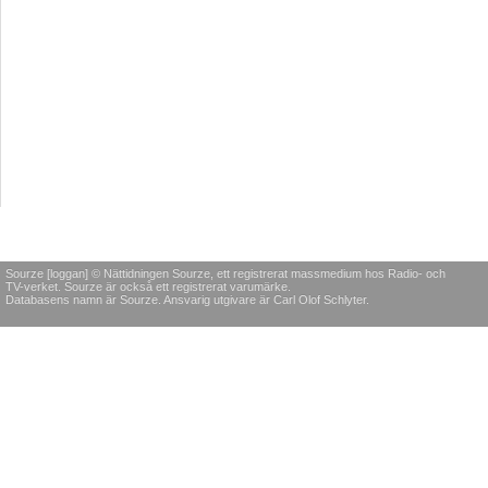
Sourze [loggan] © Nättidningen Sourze, ett registrerat massmedium hos Radio- och
TV-verket. Sourze är också ett registrerat varumärke.
Databasens namn är Sourze. Ansvarig utgivare är Carl Olof Schlyter.