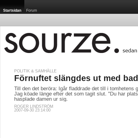
Startsidan
Forum
POLITIK & SAMHÄLLE
Förnuftet slängdes ut med bad
Till den det beröra: Igår fladdrade det till i tomhetens g
Jag köade länge efter det som tagit slut. "Du har plats
hasplade damen ur sig.
ROGER LINDSTRÖM
2007-09-30 23:14:00